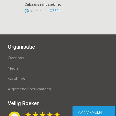
Cubaanse muziek trio
45 min
€ 750,-
Organisatie
Over ons
Media
Vacatures
Algemene voorwaarden
Veilig Boeken
AANVRAGEN