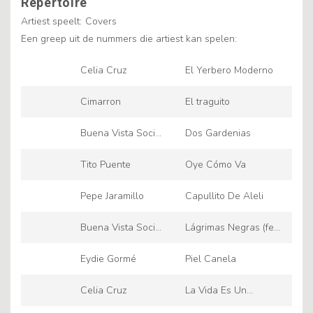
Repertoire
Artiest speelt:
Covers
Een greep uit de nummers die artiest kan spelen:
Celia Cruz
El Yerbero Moderno
Cimarron
El traguito
Buena Vista Social
Dos Gardenias
Club
Tito Puente
Oye Cómo Va
Pepe Jaramillo
Capullito De Aleli
Buena Vista Social
Lágrimas Negras (feat.
Club
Omara Portuondo)
Eydie Gormé
Piel Canela
Celia Cruz
La Vida Es Un
Carnaval