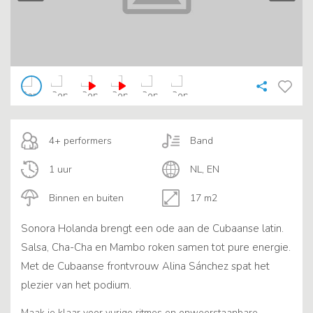
4+ performers
Band
1 uur
NL, EN
Binnen en buiten
17 m2
Sonora Holanda brengt een ode aan de Cubaanse latin.
Salsa, Cha-Cha en Mambo roken samen tot pure energie.
Met de Cubaanse frontvrouw Alina Sánchez spat het
plezier van het podium.
Maak je klaar voor vurige ritmes en onweerstaanbare