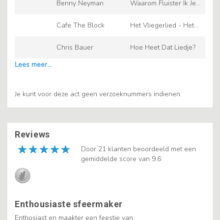
Benny Neyman
Waarom Fluister Ik Je
Naam Nog
Cafe The Block
Het Vliegerlied - Het
is weer een mooie
Chris Bauer
Hoe Heet Dat Liedje?
dag
Je kunt voor deze act geen verzoeknummers indienen.
Reviews
Door 21 klanten beoordeeld met een
gemiddelde score van 9.6
Enthousiaste sfeermaker
Enthosiast en maakter een feestje van