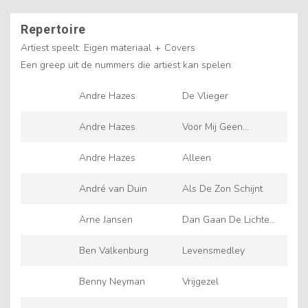
Repertoire
Artiest speelt:
Eigen materiaal
+
Covers
Een greep uit de nummers die artiest kan spelen:
Andre Hazes
De Vlieger
Andre Hazes
Voor Mij Geen
Slingers Aan De
Andre Hazes
Alleen
Wand
André van Duin
Als De Zon Schijnt
Arne Jansen
Dan Gaan De Lichten
Aan
Ben Valkenburg
Levensmedley
Benny Neyman
Vrijgezel