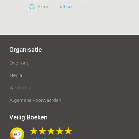
30 min
€ 475,-
Organisatie
Over ons
Media
Vacatures
Algemene voorwaarden
Veilig Boeken
9.7
728
beoordelingen