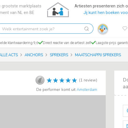
 grootste marktplaats
Artiesten presenteren zich 
nment van NL en BE
Jij kunt hen boeken voor
elk
tertainment
ek
lde klantwaardering 9,6
Direct reactie van de artiest zelf
Laagste prijs garant
?
ALLE ACTS
ANCHORS
SPREKERS
MAATSCHAPPIJ SPREKERS
Do
(1 review)
aa
De performer komt uit
Amsterdam