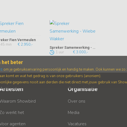
reker Fien Vermeulen
45 min
€ 2.950,-
Spreker Samenwerking - Wiebe Wakker
1 uur
€ 3.000,-
 het beter
es
om je gebruikservaring persoonlijk en handig te maken. Ook kunnen we zo
an komt en wat het gedrag is van onze gebruikers (anoniem).
nlijke gegevens nooit aan derden die niet direct met jouw gebruik van Sho
Artiesten
Organisatie
Waarom Showbird
Over ons
Zo werkt het
Media
Voor agenten
Vacatures