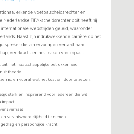
Diversiteit / Inclusie
ationaal erkende voetbalscheidsrechter en
te Nederlandse FIFA-scheidsrechter ooit heeft hij
internationale wedstrijden geleid, waaronder
rlands. Naast zijn indrukwekkende carrière op het
d spreker die zijn ervaringen vertaalt naar
schap, veerkracht en het maken van impact.
iteit met maatschappelijke betrokkenheid.
nuit theorie.
zen is, en vooral wat het kost om door te zetten.
elijk sterk en inspirerend voor iedereen die wil
n impact:
levensverhaal
 en verantwoordelijkheid te nemen
n gedrag en persoonlijke kracht