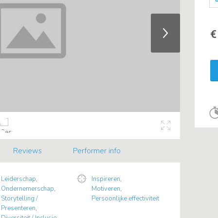
€
Reviews
Performer info
Leiderschap
,
Inspireren
,
Ondernemerschap
,
Motiveren
,
Storytelling /
Persoonlijke effectiviteit
Presenteren
,