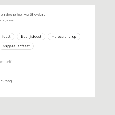
ren doe je hier via Showbird.
e events:
 feest
Bedrijfsfeest
Horeca line-up
Vrijgezellenfeest
est zelf
aanvraag.