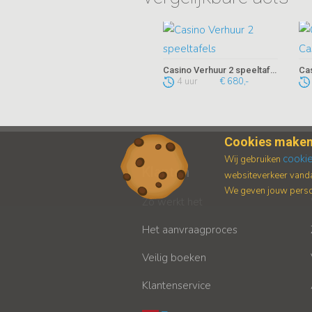
Casino Verhuur 2 speeltafels
4 uur
€ 680,-
Cookies maken
cooki
Wij gebruiken
Klanten
websiteverkeer vanda
We geven jouw persoo
Zo werkt het
Het aanvraagproces
Veilig boeken
Klantenservice