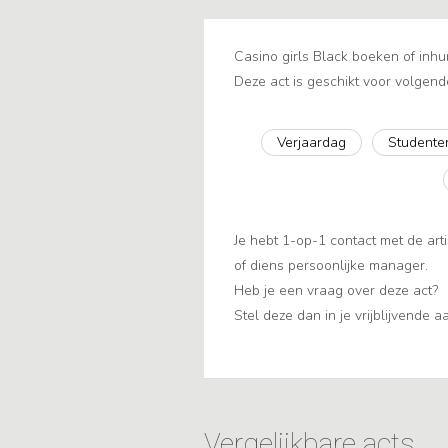
Casino girls Black boeken of inhu
Deze act is geschikt voor volgend
Verjaardag
Studenten
Je hebt 1-op-1 contact met de arti
of diens persoonlijke manager.
Heb je een vraag over deze act?
Stel deze dan in je vrijblijvende 
Vergelijkbare acts