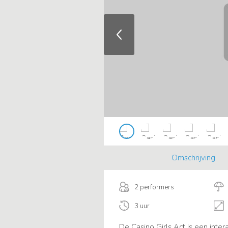
Omschrijving
2 performers
3 uur
De Casino Girls Act is een inter