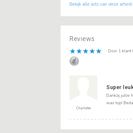
Bekijk alle acts van deze artiest
Reviews
Door 1 klant
Super leuk
Dankzij julli
was top! Beda
Charlotte