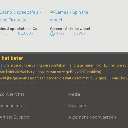
Casino 3 speeltafels - Casino Picobello
Games - Spin the wheel
4 uur
€ 1.000,-
4 uur
€ 795,-
 het beter
es
om je gebruikservaring persoonlijk en handig te maken. Ook kunnen we zo
Artiesten
Organisatie
an komt en wat het gedrag is van onze gebruikers (anoniem).
nlijke gegevens nooit aan derden die niet direct met jouw gebruik van Sho
Waarom Showbird
Over ons
Zo werkt het
Media
Voor agenten
Vacatures
Artiest Support
Algemene voorwaarden