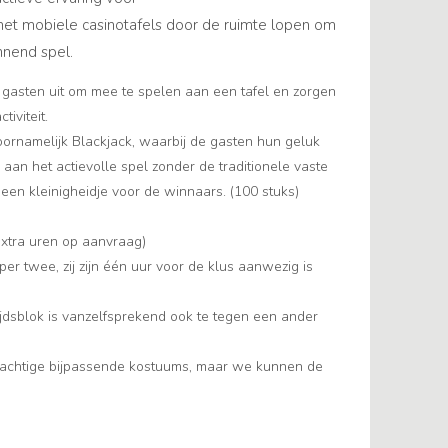
t mobiele casinotafels door de ruimte lopen om
nnend spel.
gasten uit om mee te spelen aan een tafel en zorgen
iviteit.
oornamelijk Blackjack, waarbij de gasten hun geluk
n het actievolle spel zonder de traditionele vaste
0 een kleinigheidje voor de winnaars. (100 stuks)
(extra uren op aanvraag)
er twee, zij zijn één uur voor de klus aanwezig is
jdsblok is vanzelfsprekend ook te tegen een ander
prachtige bijpassende kostuums, maar we kunnen de