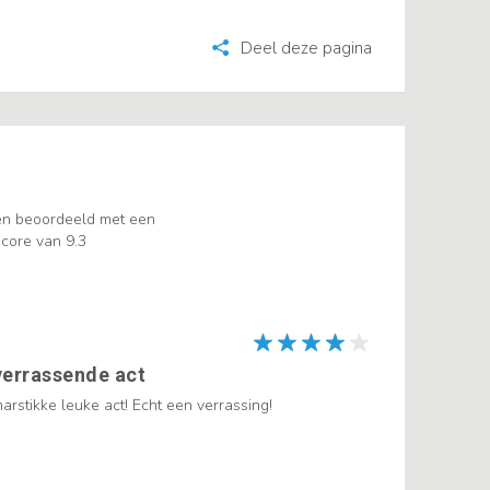
Deel deze pagina
en beoordeeld met een
core van 9.3
verrassende act
rstikke leuke act! Echt een verrassing!