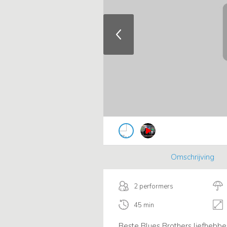
Omschrijving
2 performers
45 min
Beste Blues Brothers liefhebbers