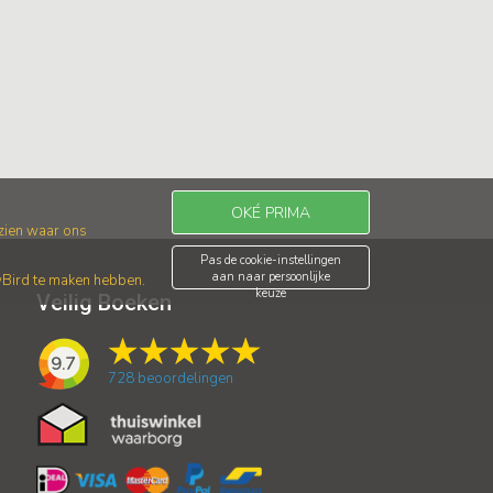
OKÉ PRIMA
 zien waar ons
Pas de cookie-instellingen
aan naar persoonlijke
wBird te maken hebben.
keuze
Veilig Boeken
9.7
728
beoordelingen