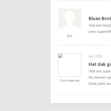
Blues Brot
Wat een fees
eens supertof
Ron
Juli 2025
Het dak gi
Wat een supert
De mensen gin
Cisca Koernap
Dank jullie we