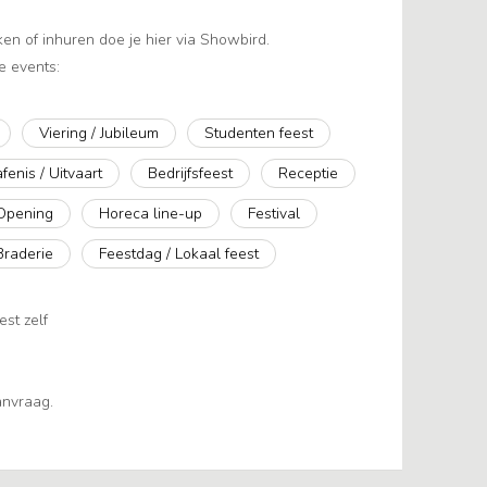
ken of inhuren doe je hier via Showbird.
e events:
Viering / Jubileum
Studenten feest
fenis / Uitvaart
Bedrijfsfeest
Receptie
Opening
Horeca line-up
Festival
Braderie
Feestdag / Lokaal feest
est zelf
aanvraag.