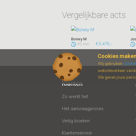
Vergelijkbare acts
Boney M
Jus
45 min
€ 5.475,-
Cookies maken
cooki
Wij gebruiken
websiteverkeer vanda
We geven jouw persoo
Klanten
Zo werkt het
Het aanvraagproces
Veilig boeken
Klantenservice