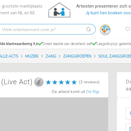
 grootste marktplaats
Artiesten presenteren zich 
nment van NL en BE
Jij kunt hen boeken voor
elk
tertainment
ek
de klantwaardering 9,6
Direct reactie van de artiest zelf
Laagste prijs garanti
?
ALLE ACTS
MUZIEK
ZANG
ZANGGROEPEN
SOUL ZANGGROE
(Live Act)
Do
(3 reviews)
aa
De artiest komt uit
De Rijp