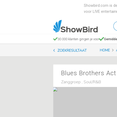
Showbird.com is de
voor LIVE entertai
W
en
zo
30.000 klanten gingen je voor
Gemiddel
je
ZOEKRESULTAAT
HOME
Blues Brothers Act 
Zanggroep , Soul/R&B