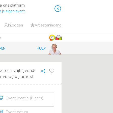
op ons platform
 je eigen event
Inloggen
Artiesteningang
e
9.7
HULP
PEN
e een vrijblijvende
nvraag bij artiest