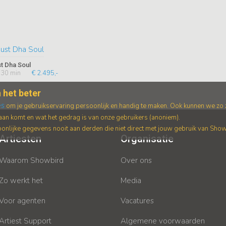
t Dha Soul
30 min
€ 2.495,-
 het beter
es
om je gebruikservaring persoonlijk en handig te maken. Ook kunnen we zo
an komt en wat het gedrag is van onze gebruikers (anoniem).
nlijke gegevens nooit aan derden die niet direct met jouw gebruik van Sho
Artiesten
Organisatie
Waarom Showbird
Over ons
Zo werkt het
Media
Voor agenten
Vacatures
Artiest Support
Algemene voorwaarden