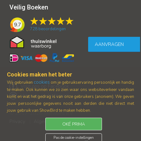
Veilig Boeken
9.7
728
beoordelingen
AANVRAGEN
Cookies maken het beter
cookies
Wij gebruiken
om je gebruikservaring persoonlijk en handig
Volg ons op Facebook
te maken. Ook kunnen we zo zien waar ons
websiteverkeer vandaan
Volg ons op Instagram
komt en wat het gedrag is van onze gebruikers (anoniem).
We geven
jouw persoonlijke gegevens nooit aan derden die niet direct met
jouw gebruik van ShowBird te maken hebben.
© 2017-2026 Showbird B.V.
Privacy
Algemene voorwaarden
|
OKÉ PRIMA
Pas de cookie-instellingen