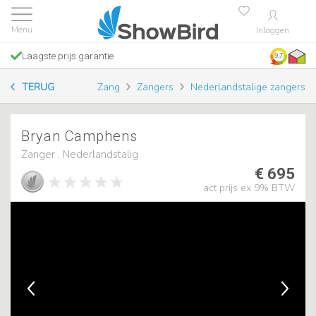
Inloggen
Laagste prijs garantie
9.7
TERUG
Zang
Zangers
Nederlandstalige zangers
Bryan Camphens
Zanger , Nederlandstalig
€ 695
act prijs ex 9% BTW