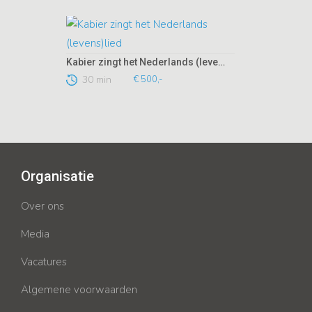
Kabier zingt het Nederlands (levens)lied
30 min
€ 500,-
Organisatie
Over ons
Media
Vacatures
Algemene voorwaarden