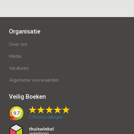
Organisatie
Over ons
Media
Vacatures
Algemene voorwaarden
Veilig Boeken
9.7
728
beoordelingen