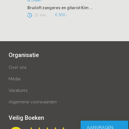
Bruiloft zangeres en gitarist Kim & Daan
15 min
€ 300,-
Organisatie
Over ons
Media
Vacatures
Algemene voorwaarden
Veilig Boeken
AANVRAGEN