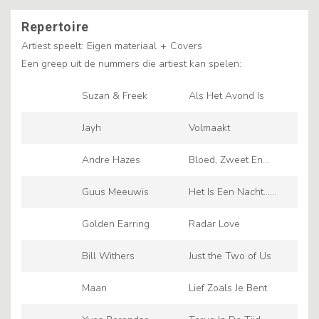
Repertoire
Artiest speelt:
Eigen materiaal
+
Covers
Een greep uit de nummers die artiest kan spelen:
Suzan & Freek
Als Het Avond Is
Jayh
Volmaakt
Andre Hazes
Bloed, Zweet En
Tranen
Guus Meeuwis
Het Is Een Nacht...
(Levensecht)
Golden Earring
Radar Love
Bill Withers
Just the Two of Us
Maan
Lief Zoals Je Bent