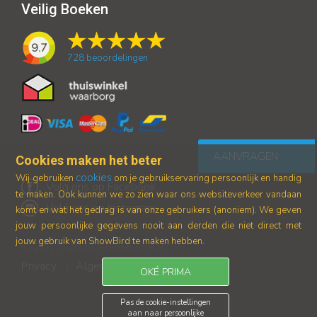
Veilig Boeken
9.7
728
beoordelingen
AANVRAGEN
Cookies maken het beter
cookies
Wij gebruiken
om je gebruikservaring persoonlijk en handig
Volg ons op Facebook
te maken. Ook kunnen we zo zien waar ons
websiteverkeer vandaan
Volg ons op Instagram
komt en wat het gedrag is van onze gebruikers (anoniem).
We geven
jouw persoonlijke gegevens nooit aan derden die niet direct met
jouw gebruik van ShowBird te maken hebben.
© 2017-2026 Showbird B.V.
Privacy
Algemene voorwaarden
|
OKÉ PRIMA
Pas de cookie-instellingen
aan naar persoonlijke