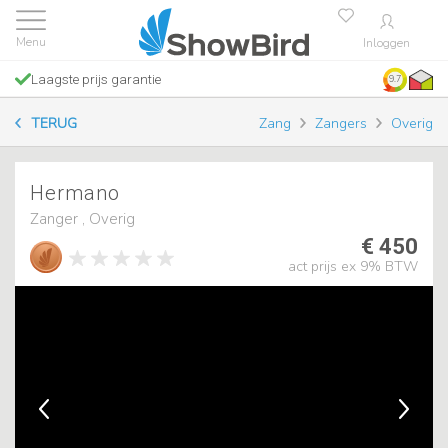
Inloggen
Laagste prijs garantie
9.7
TERUG
Zang
Zangers
Overig
Hermano
Zanger , Overig
€ 450
act prijs ex 9% BTW