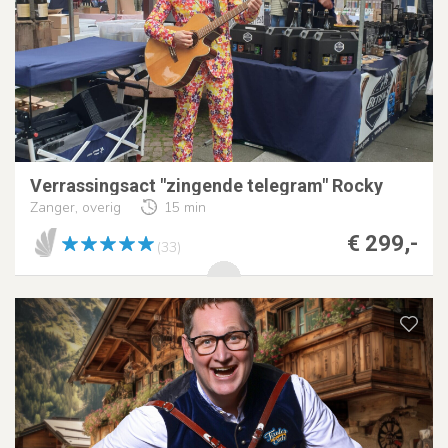
Verrassingsact "zingende telegram" Rocky
Zanger, overig
15 min
€ 299,-
(33)