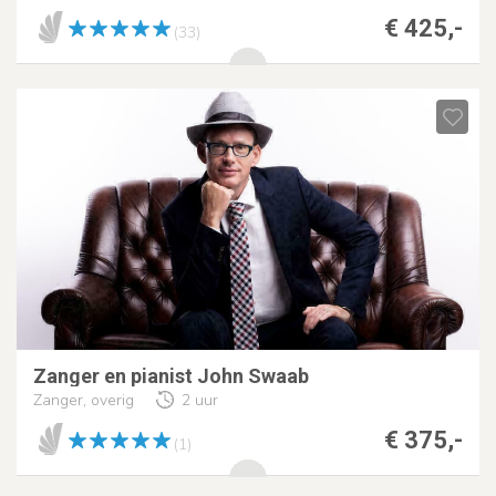
€ 425,-
(33)
Zanger en pianist John Swaab
Zanger, overig
2 uur
€ 375,-
(1)