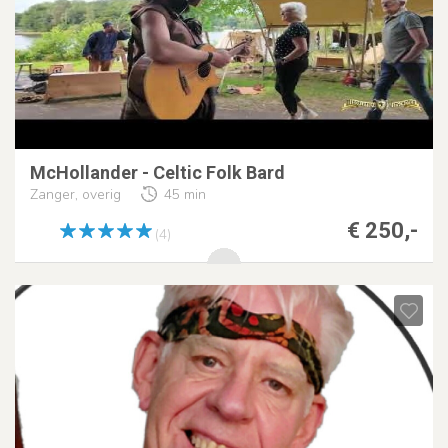
McHollander - Celtic Folk Bard
Zanger, overig
45 min
€ 250,-
(4)