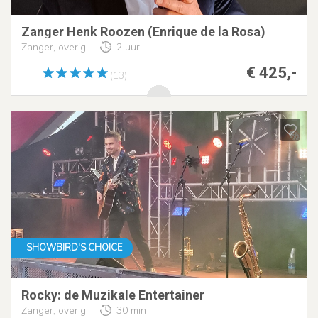
Zanger Henk Roozen (Enrique de la Rosa)
Zanger, overig
2 uur
€ 425,-
(13)
SHOWBIRD'S CHOICE
Rocky: de Muzikale Entertainer
Zanger, overig
30 min