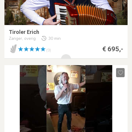
Tiroler Erich
Zanger, overig
30 min
€ 695,-
(9)