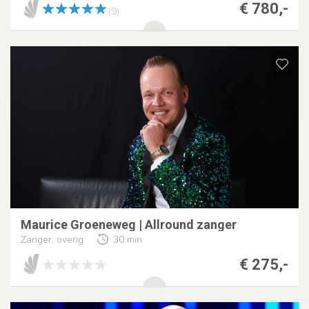
€ 780,-
(9)
Maurice Groeneweg | Allround zanger
Zanger, overig
30 min
€ 275,-