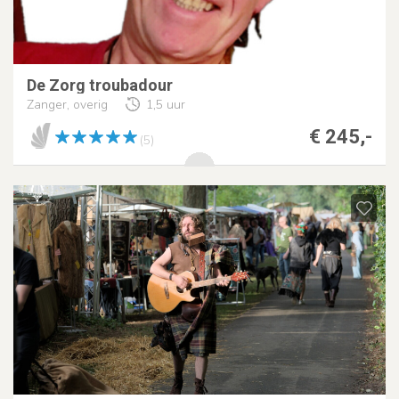
De Zorg troubadour
Zanger, overig
1,5 uur
€ 245,-
(5)