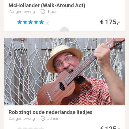
McHollander (Walk-Around Act)
Zanger, overig
1 uur
€ 175,-
(4)
Rob zingt oude nederlandse liedjes
Zanger, overig
30 min
€ 125,-