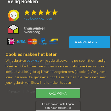
Veilig Boeken
9.7
728
beoordelingen
AANVRAGEN
Cookies maken het beter
cookies
Wij gebruiken
om je gebruikservaring persoonlijk en handig
Volg ons op Facebook
te maken. Ook kunnen we zo zien waar ons
websiteverkeer vandaan
Volg ons op Instagram
komt en wat het gedrag is van onze gebruikers (anoniem).
We geven
jouw persoonlijke gegevens nooit aan derden die niet direct met
jouw gebruik van ShowBird te maken hebben.
© 2017-2026 Showbird B.V.
Privacy
Algemene voorwaarden
|
OKÉ PRIMA
Pas de cookie-instellingen
aan naar persoonlijke