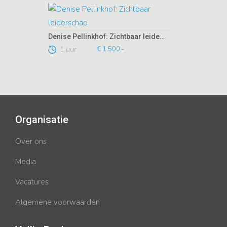
Denise Pellinkhof: Zichtbaar leiderschap
1 uur
€ 1.500,-
Organisatie
Over ons
Media
Vacatures
Algemene voorwaarden