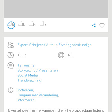
Expert
,
Schrijver / Auteur
,
Ervaringsdeskundige
1 uur
NL
Terrorisme
,
Storytelling / Presenteren
,
Social Media
,
Trendwatching
Motiveren
,
Omgaan met Verandering
,
Informeren
Ik vertel over mijn ervaringen die ik heb opgedaan tijdens