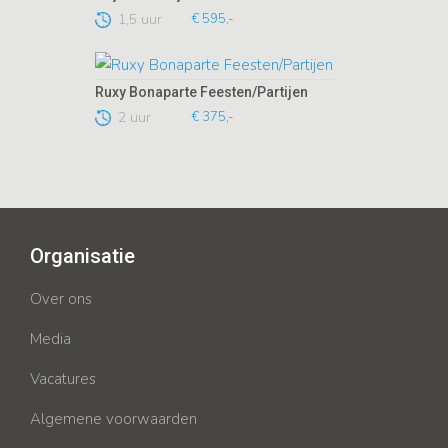
1,5 uur
€ 595,-
Ruxy Bonaparte Feesten/Partijen
2 uur
€ 375,-
Organisatie
Over ons
Media
Vacatures
Algemene voorwaarden