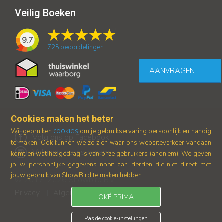
Veilig Boeken
9.7
728
beoordelingen
AANVRAGEN
Cookies maken het beter
cookies
Wij gebruiken
om je gebruikservaring persoonlijk en handig
Volg ons op Facebook
te maken. Ook kunnen we zo zien waar ons
websiteverkeer vandaan
Volg ons op Instagram
komt en wat het gedrag is van onze gebruikers (anoniem).
We geven
jouw persoonlijke gegevens nooit aan derden die niet direct met
jouw gebruik van ShowBird te maken hebben.
© 2017-2026 Showbird B.V.
Privacy
Algemene voorwaarden
|
OKÉ PRIMA
Pas de cookie-instellingen