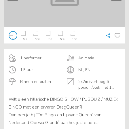
1 performer
Animatie
1,5 uur
NL, EN
Binnen en buiten
2x2m (verhoogd)
podium/plek met 1
tafel
Wilt u een hillarische BINGO SHOW / PUBQUIZ / MUZIEK
BINGO met een ervaren DragQueen?!
Dan ben je bij "De Bingo en Lipsync Queen" van
Nederland Obesia Grandé aan het juiste adres!