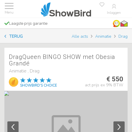
Inloggen
Laagste prijs garantie
9.7
TERUG
Alle acts
Animatie
Drag
DragQueen BINGO SHOW met Obesia
Grandé
Animatie , Drag
€ 550
act prijs ex 9% BTW
SHOWBIRD'S CHOICE