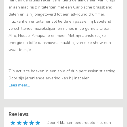
handen de drums raken veranderd de atmosfeer. Van jongs
af aan mag hij zijn talenten met een Caribische brassband
delen en is hij omgetoverd tot een all-round drummer,
muzikant en entertainer vol liefde en passie. Hij beoefend
verschillende muziekstijlen en ritmes in de genre's Urban,
Afro, House, Amapiano en meer. Met zijn aanstekelijke
energie en toffe dansmoves maakt hij van elke show een
waar feestje.
Zijn act is te boeken in een solo of duo percussionist setting.
Door zijn jarenlange ervaring kan hij inspelen
Reviews
Door 4 klanten beoordeeld met een