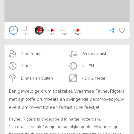
1 performer
Percussionist
1 uur
NL, EN
Binnen en buiten
- 2 x 2 Meter
Een geweldige drum spektakel. Waarmee Faynel Rigters
met zijn toffe drumbeats en swingende dansmoves jouw
event om tovert tot een fantastische feestje!
Faynel Rigters is opgegroeid in hartje Rotterdam,
“No drums, no life" is zijn persoonlijke quote. Wanneer zijn