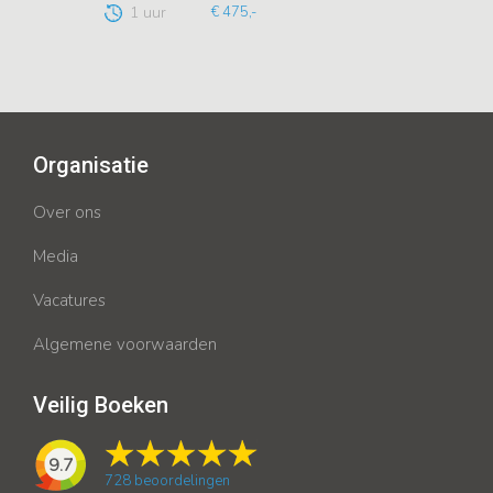
1 uur
€ 475,-
Organisatie
Over ons
Media
Vacatures
Algemene voorwaarden
Veilig Boeken
9.7
728
beoordelingen