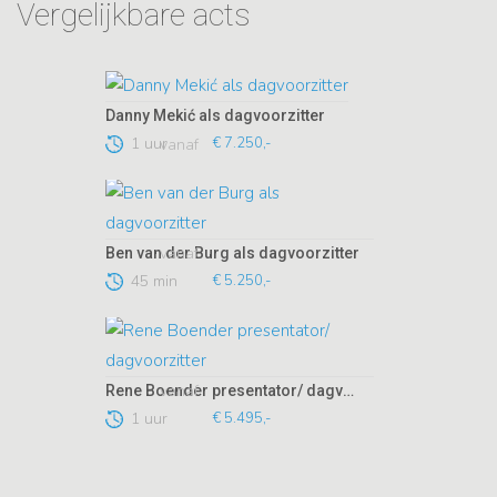
Vergelijkbare acts
Danny Mekić als dagvoorzitter
1 uur
€ 7.250,-
vanaf
vanaf
Ben van der Burg als dagvoorzitter
45 min
€ 5.250,-
vanaf
Rene Boender presentator/ dagvoorzitter
1 uur
€ 5.495,-