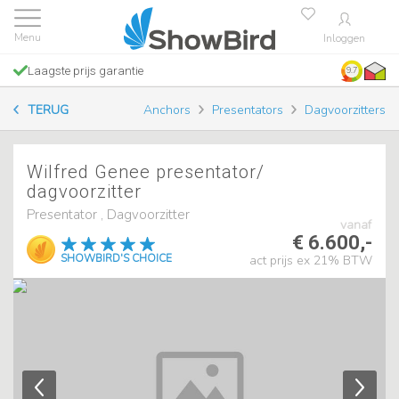
Inloggen
Laagste prijs garantie
9.7
TERUG
Anchors
Presentators
Dagvoorzitters
Wilfred Genee presentator/
dagvoorzitter
Presentator , Dagvoorzitter
vanaf
€ 6.600,-
SHOWBIRD'S CHOICE
act prijs ex 21% BTW