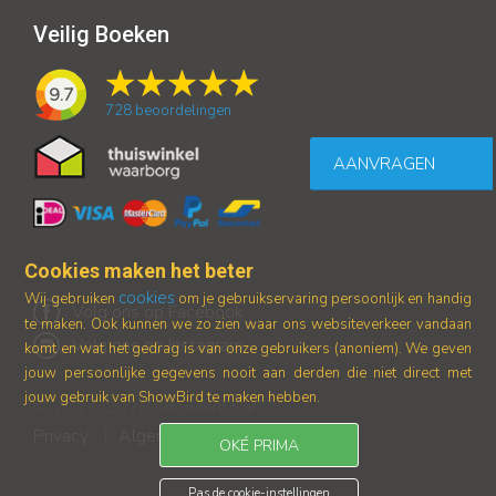
Veilig Boeken
9.7
728
beoordelingen
AANVRAGEN
Cookies maken het beter
cookies
Wij gebruiken
om je gebruikservaring persoonlijk en handig
Volg ons op Facebook
te maken. Ook kunnen we zo zien waar ons
websiteverkeer vandaan
Volg ons op Instagram
komt en wat het gedrag is van onze gebruikers (anoniem).
We geven
jouw persoonlijke gegevens nooit aan derden die niet direct met
jouw gebruik van ShowBird te maken hebben.
© 2017-2026 Showbird B.V.
Privacy
Algemene voorwaarden
|
OKÉ PRIMA
Pas de cookie-instellingen