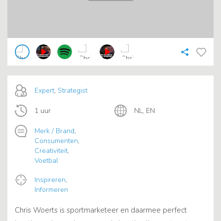
Expert
,
Strategist
1 uur
NL, EN
Merk / Brand
,
Consumenten
,
Creativiteit
,
Voetbal
Inspireren
,
Informeren
Chris Woerts is sportmarketeer en daarmee perfect