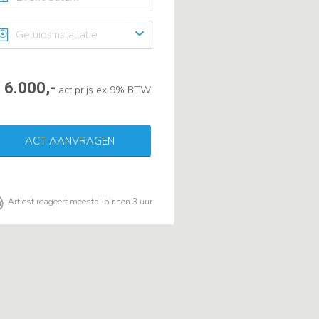
Geluidsinstallatie
 6.000,-
act prijs ex 9% BTW
ACT AANVRAGEN
Artiest reageert meestal binnen 3 uur