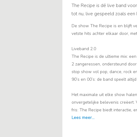
The Recipe is dé live band voor 
tot nu, live gespeeld zoals een
De show The Recipe is en blijft 
vetste hits achter elkaar door, m
Liveband 2.0
The Recipe is de ultieme mix: een
2 zangeressen, ondersteund door
stop show vol pop, dance, rock en
90’s en 00’s: de band speelt altijd
Het maximale uit elke show hale
onvergetelijke belevenis creëert. 
fris: The Recipe biedt interactie,