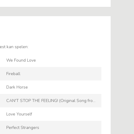
est kan spelen:
We Found Love
Fireball
Dark Horse
CAN'T STOP THE FEELING! (Original Song from
DreamWorks Animation's \TROLLS\")"
Love Yourself
Perfect Strangers