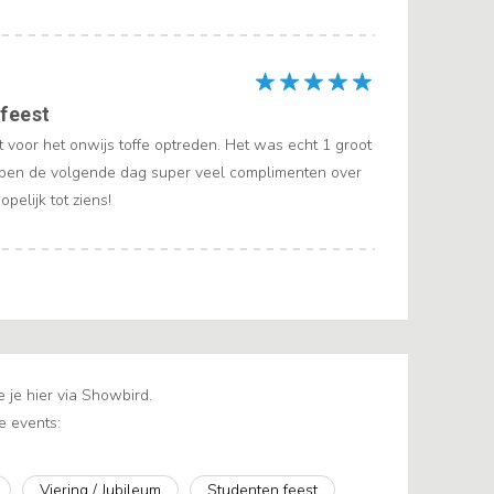
 feest
 voor het onwijs toffe optreden. Het was echt 1 groot
ben de volgende dag super veel complimenten over
opelijk tot ziens!
 je hier via Showbird.
e events:
Viering / Jubileum
Studenten feest