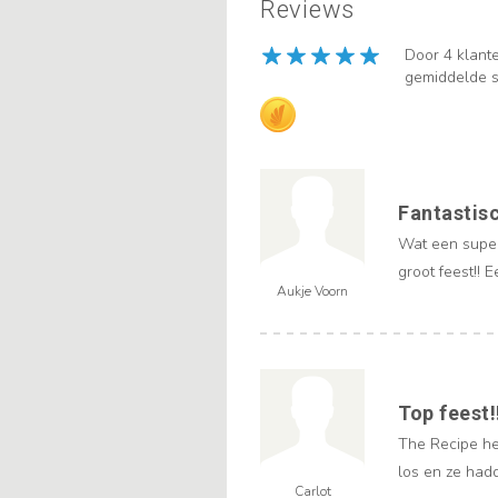
Reviews
Door 4 klant
gemiddelde s
Fantastisc
Wat een super
groot feest!! 
Aukje Voorn
Top feest!
The Recipe he
los en ze hadd
Carlot