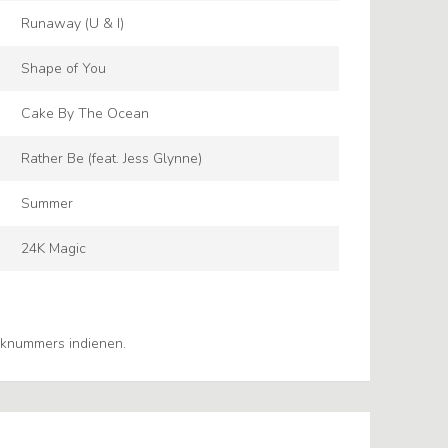
Runaway (U & I)
Shape of You
Cake By The Ocean
Rather Be (feat. Jess Glynne)
Summer
24K Magic
eknummers indienen.