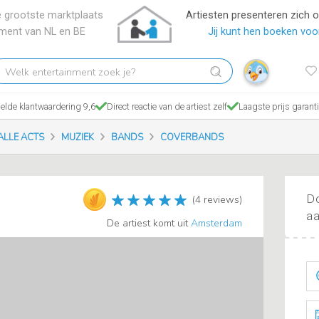
 grootste marktplaats
Artiesten presenteren zich 
nment van NL en BE
Jij kunt hen boeken voor
elk
tertainment
ek
lde klantwaardering 9,6
Direct reactie van de artiest zelf
Laagste prijs garant
?
ALLE ACTS
MUZIEK
BANDS
COVERBANDS
Do
(4 reviews)
aa
De artiest komt uit
Amsterdam