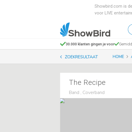
Showbird.com is de
voor LIVE entertai
W
en
zo
30.000 klanten gingen je voor
Gemidde
je
ZOEKRESULTAAT
HOME
The Recipe
Band , Coverband