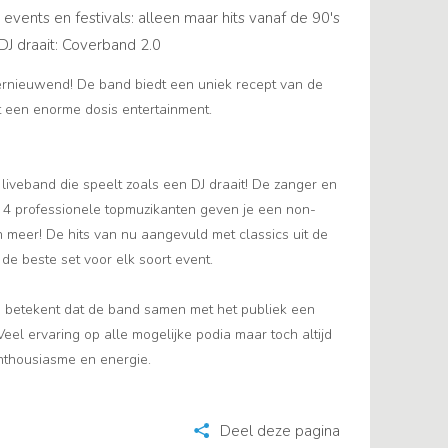
events en festivals: alleen maar hits vanaf de 90's
 DJ draait: Coverband 2.0
vernieuwend! De band biedt een uniek recept van de
et een enorme dosis entertainment.
 liveband die speelt zoals een DJ draait! De zanger en
 4 professionele topmuzikanten geven je een non-
 meer! De hits van nu aangevuld met classics uit de
 de beste set voor elk soort event.
n betekent dat de band samen met het publiek een
Veel ervaring op alle mogelijke podia maar toch altijd
 enthousiasme en energie.
Deel deze pagina