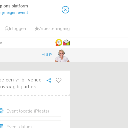
op ons platform
 je eigen event
Inloggen
Artiesteningang
ie
9.7
HULP
e een vrijblijvende
nvraag bij artiest