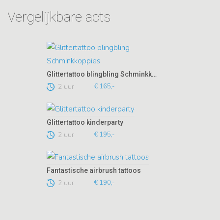
Vergelijkbare acts
Glittertattoo blingbling Schminkkoppies
2 uur
€ 165,-
Glittertattoo kinderparty
2 uur
€ 195,-
Fantastische airbrush tattoos
2 uur
€ 190,-