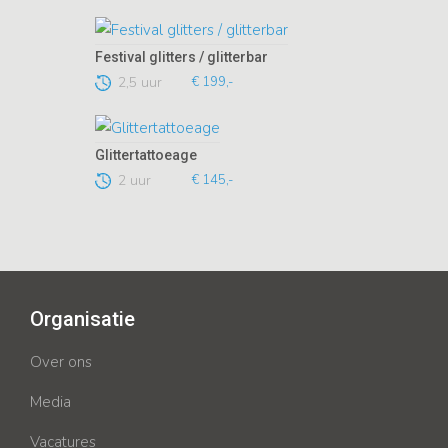
Festival glitters / glitterbar
2,5 uur
€ 199,-
Glittertattoeage
2 uur
€ 145,-
Organisatie
Over ons
Media
Vacatures