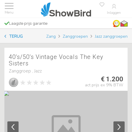
Inloggen
Laagste prijs garantie
9.7
TERUG
Zang
Zanggroepen
Jazz zanggroepen
40's/50's Vintage Vocals The Key
Sisters
Zanggroep , Jazz
€ 1.200
act prijs ex 9% BTW