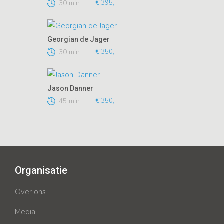
30 min
€ 395,-
Georgian de Jager
30 min
€ 350,-
Jason Danner
45 min
€ 350,-
Organisatie
Over ons
Media