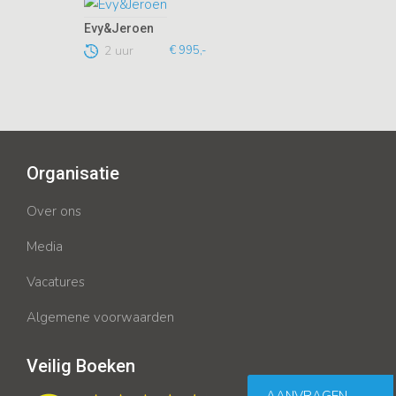
Evy&Jeroen
2 uur
€ 995,-
Organisatie
Over ons
Media
Vacatures
Algemene voorwaarden
Veilig Boeken
AANVRAGEN