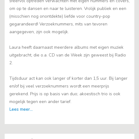
sfeervol optreden verwachten met eigen nummers en covers,
om op te dansen en naar te luisteren. Vrolijk publiek en een
(misschien nog onontdekte) liefde voor country-pop
gegarandeerd! Verzoeknummers, mits van tevoren
aangegeven, zijn ook mogelijk.
Laura heeft daarnaast meerdere albums met eigen muziek
uitgebracht, die o.a. CD van de Week zijn geweest bij Radio
2.
Tijdsduur act kan ook langer of korter dan 1,5 uur. Bij langer
en/of bij veel verzoeknummers wordt een meerprijs
gerekend. Prijs is op basis van duo; akoestisch trio is ook
mogelijk tegen een ander tarief.