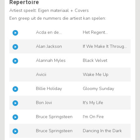
Repertoire
Artiest speelt:
Eigen materiaal
+
Covers
Een greep uit de nummers die artiest kan spelen:
Acda en de
Het Regent
Munnik
Zonnestralen
Alan Jackson
If We Make It Through
December
Alannah Myles
Black Velvet
Avicii
Wake Me Up
Billie Holiday
Gloomy Sunday
Bon Jovi
It's My Life
Bruce Springsteen
I'm On Fire
Bruce Springsteen
Dancing In the Dark