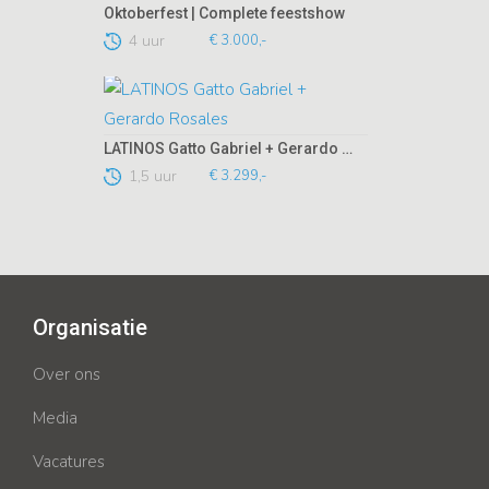
Oktoberfest | Complete feestshow
4 uur
€ 3.000,-
LATINOS Gatto Gabriel + Gerardo Rosales
1,5 uur
€ 3.299,-
Organisatie
Over ons
Media
Vacatures