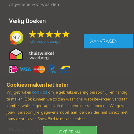
Algemene voorwaarden
Veilig Boeken
9.7
AANVRAGEN
728
beoordelingen
Cookies maken het beter
cookies
Wij gebruiken
om je gebruikservaring persoonlijk en handig
Volg ons op Facebook
te maken. Ook kunnen we zo zien waar ons
websiteverkeer vandaan
Volg ons op Instagram
komt en wat het gedrag is van onze gebruikers (anoniem).
We geven
jouw persoonlijke gegevens nooit aan derden die niet direct met
jouw gebruik van ShowBird te maken hebben.
© 2017-2026 Showbird B.V.
Privacy
Algemene voorwaarden
|
OKÉ PRIMA