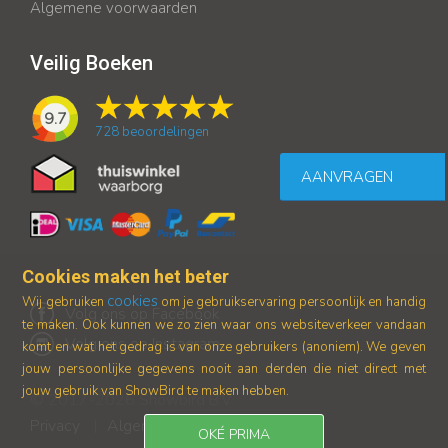
Algemene voorwaarden
Veilig Boeken
9.7
728
beoordelingen
AANVRAGEN
Cookies maken het beter
cookies
Wij gebruiken
om je gebruikservaring persoonlijk en handig
Volg ons op Facebook
te maken. Ook kunnen we zo zien waar ons
websiteverkeer vandaan
Volg ons op Instagram
komt en wat het gedrag is van onze gebruikers (anoniem).
We geven
jouw persoonlijke gegevens nooit aan derden die niet direct met
jouw gebruik van ShowBird te maken hebben.
© 2017-2026 Showbird B.V.
Privacy
Algemene voorwaarden
|
OKÉ PRIMA