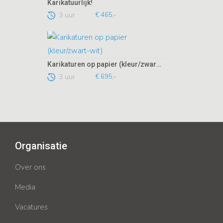
Karikatuurlijk!
3 uur
€ 465,-
Karikaturen op papier (kleur/zwart-wit)
3 uur
€ 695,-
Organisatie
Over ons
Media
Vacatures