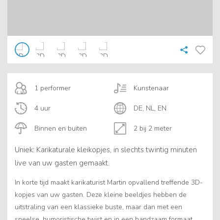
1 performer
Kunstenaar
4 uur
DE, NL, EN
Binnen en buiten
2 bij 2 meter
Uniek: Karikaturale kleikopjes, in slechts twintig minuten
live van uw gasten gemaakt.
In korte tijd maakt karikaturist Martin opvallend treffende 3D-
kopjes van uw gasten. Deze kleine beeldjes hebben de
uitstraling van een klassieke buste, maar dan met een
speelse, humoristische twist en in een handzaam formaat.