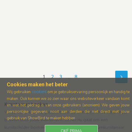
1
2
3
. . .
8
Cookies maken het beter
cookies
Wij gebruiken
om je gebruikservaring persoonlijk en handig te
maken. Ook kunnen we zo zien waar ons
websiteverkeer vandaan komt
Kunstenaar boeken
en wat het gedrag is van onze gebruikers (anoniem).
We geven jouw
Wil je een creatieve, gepassioneerde of inspirerende kunstenaar
persoonlijke gegevens nooit aan derden die niet direct met jouw
gebruik van ShowBird te maken hebben.
boeken voor jouw evenement? Of het nu gaat om een
kunstschilder boeken, beeldhouwer, of een podiumkunstenaar:
OKÉ PRIMA