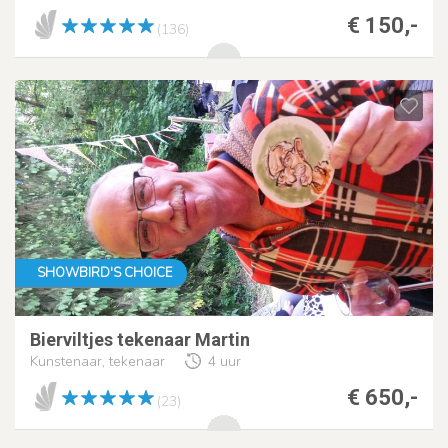
€ 150,-
(136)
SHOWBIRD'S CHOICE
Bierviltjes tekenaar Martin
Kunstenaar, tekenaar
4 uur
€ 650,-
(23)