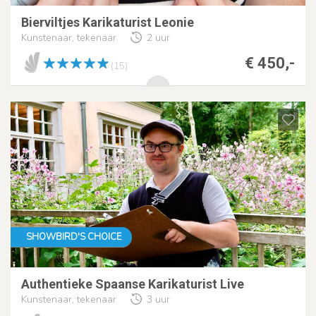
Bierviltjes Karikaturist Leonie
Kunstenaar, tekenaar
2 uur
€ 450,-
(15)
SHOWBIRD'S CHOICE
Authentieke Spaanse Karikaturist Live
Kunstenaar, tekenaar
3 uur