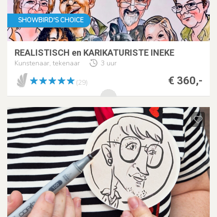
SHOWBIRD'S CHOICE
REALISTISCH en KARIKATURISTE INEKE
Kunstenaar, tekenaar
3 uur
€ 360,-
(29)