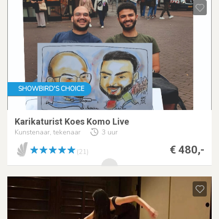
SHOWBIRD'S CHOICE
Karikaturist Koes Komo Live
Kunstenaar, tekenaar
3 uur
€ 480,-
(21)