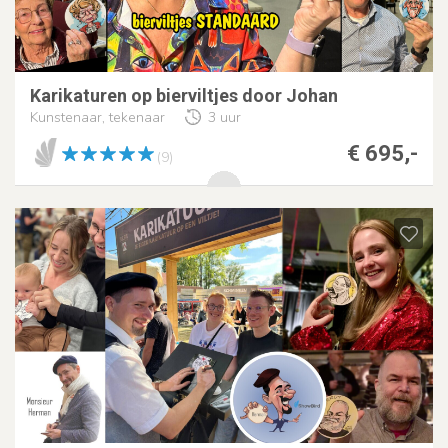
Karikaturen op bierviltjes door Johan
Kunstenaar, tekenaar
3 uur
€ 695,-
(9)