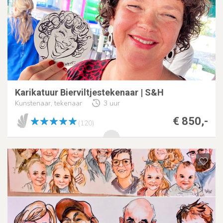
Karikatuur Bierviltjestekenaar | S&H
Kunstenaar, tekenaar
3 uur
€ 850,-
(120)