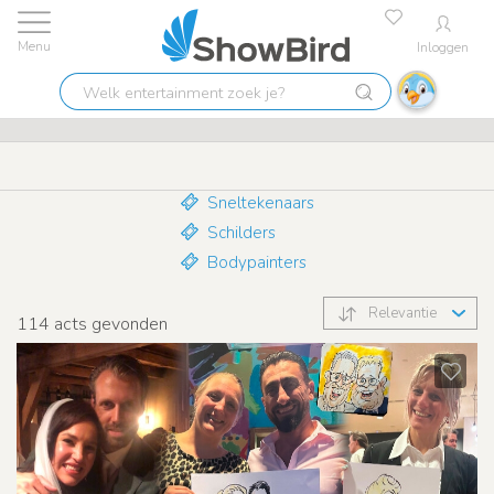
Inloggen
Laagste prijs garantie
9.7
Welk
Tekenaars
entertainment
zoek
je?
Sneltekenaars
Schilders
Bodypainters
Relevantie
114
acts gevonden