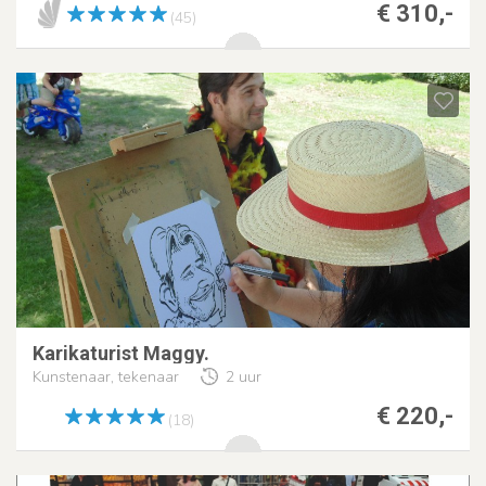
€ 310,-
(45)
Karikaturist Maggy.
Kunstenaar, tekenaar
2 uur
€ 220,-
(18)