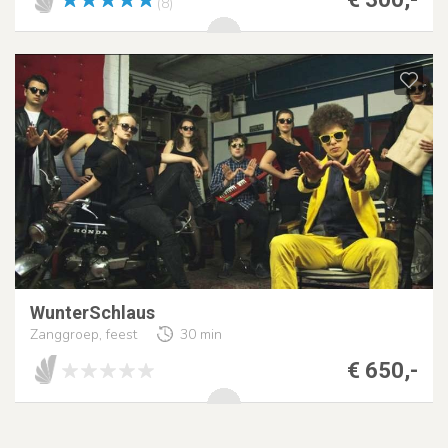
(8)
WunterSchlaus
Zanggroep, feest
30 min
€ 650,-