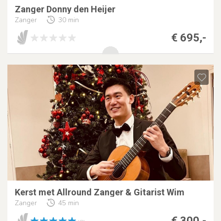
Zanger Donny den Heijer
Zanger
30 min
€ 695,-
Kerst met Allround Zanger & Gitarist Wim
Zanger
45 min
€ 300,-