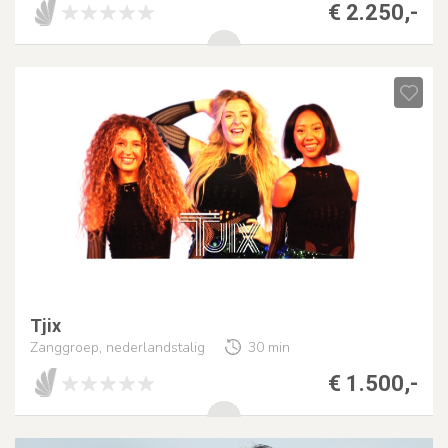
€ 2.250,-
Tjix
Zanggroep, nederlandstalig
30 min
€ 1.500,-