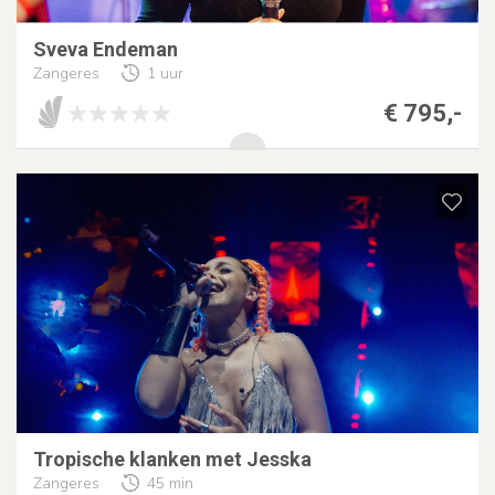
Sveva Endeman
Zangeres
1 uur
€ 795,-
Tropische klanken met Jesska
Zangeres
45 min