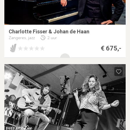
Charlotte Fisser & Johan de Haan
Zangeres, jazz
2 uur
€ 675,-