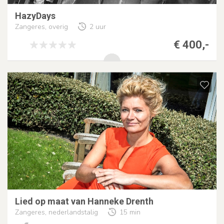
HazyDays
Zangeres, overig
2 uur
€ 400,-
Lied op maat van Hanneke Drenth
Zangeres, nederlandstalig
15 min