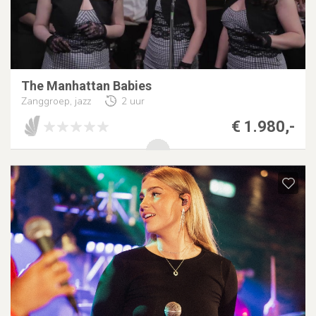
The Manhattan Babies
Zanggroep, jazz
2 uur
€ 1.980,-