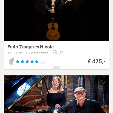
Fado Zangeres Nicole
Zangeres, latin/caribbean
30 min
€ 425,-
(16)