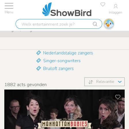
Inloggen
Laagste prijs garantie
9.7
Welk
Zangers / Zangeressen
entertainment
zoek
je?
Nederlandstalige zangers
Singer-songwriters
Bruiloft zangers
Relevantie
1882
acts gevonden