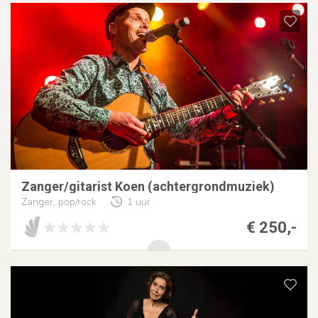
Zanger/gitarist Koen (achtergrondmuziek)
Zanger, pop/rock
1 uur
€ 250,-