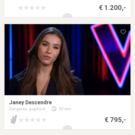
€ 1.200,-
Janey Descendre
Zangeres, pop/rock
30 min
€ 795,-