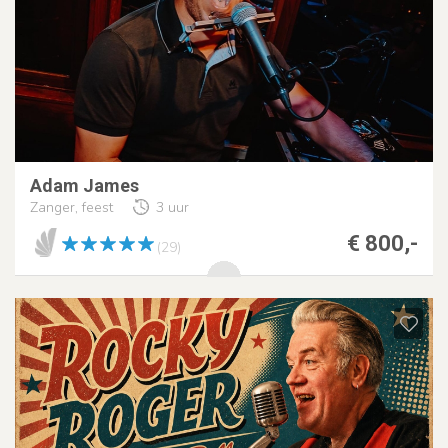
Adam James
Zanger, feest
3 uur
€ 800,-
(29)