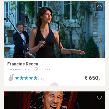
Francine Recca
Zangeres, jazz
1,5 uur
€ 650,-
(28)