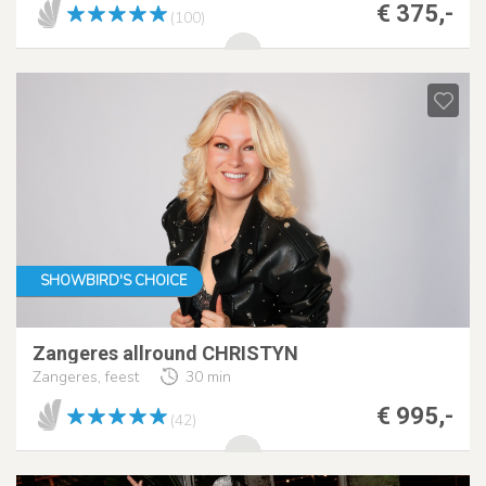
€ 375,-
(100)
SHOWBIRD'S CHOICE
Zangeres allround CHRISTYN
Zangeres, feest
30 min
€ 995,-
(42)