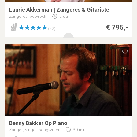
Laurie Akkerman | Zangeres & Gitariste
Zangeres, pop/rock
1 uur
€ 795,-
(22)
Benny Bakker Op Piano
Zanger, singer-songwriter
30 min