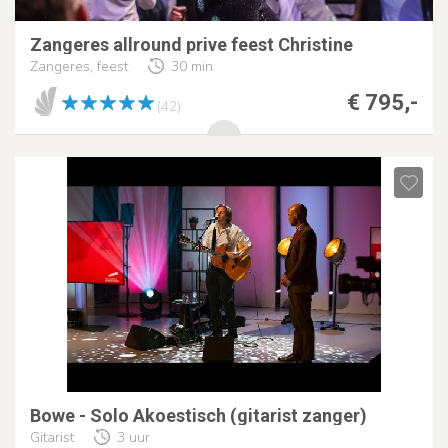
Zangeres allround prive feest Christine
Zangeres, feest
30 min
€ 795,-
(42)
Bowe - Solo Akoestisch (gitarist zanger)
Gitarist
3 uur