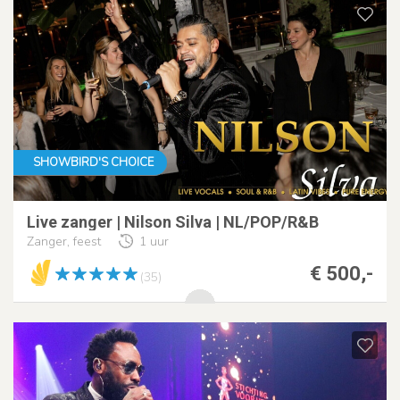
SHOWBIRD'S CHOICE
Live zanger | Nilson Silva | NL/POP/R&B
Zanger, feest
1 uur
€ 500,-
(35)