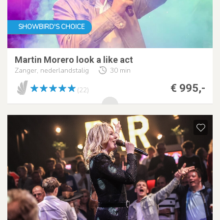
SHOWBIRD'S CHOICE
Martin Morero look a like act
Zanger, nederlandstalig
30 min
€ 995,-
(22)