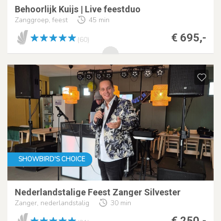
Behoorlijk Kuijs | Live feestduo
Zanggroep, feest
45 min
€ 695,-
(60)
SHOWBIRD'S CHOICE
Nederlandstalige Feest Zanger Silvester
Zanger, nederlandstalig
30 min
€ 250,-