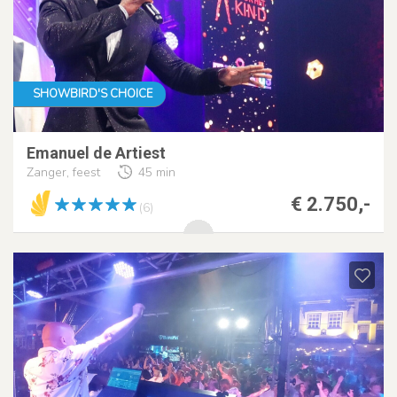
SHOWBIRD'S CHOICE
Emanuel de Artiest
Zanger, feest
45 min
€ 2.750,-
(6)