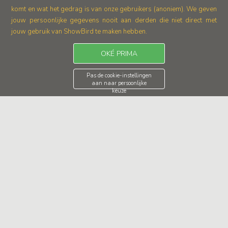
komt en wat het gedrag is van onze gebruikers (anoniem).
We geven
jouw persoonlijke gegevens nooit aan derden die niet direct met
jouw gebruik van ShowBird te maken hebben.
OKÉ PRIMA
Pas de cookie-instellingen
aan naar persoonlijke
keuze
1
2
3
. . .
101
Bruiloft pianist boeken
Muziek speelt een cruciale rol op een bruiloft, en met een
bruiloft pianist kun je de perfecte sfeer creëren om jouw
speciale dag nog gedenkwaardiger te maken. Maak je bruiloft