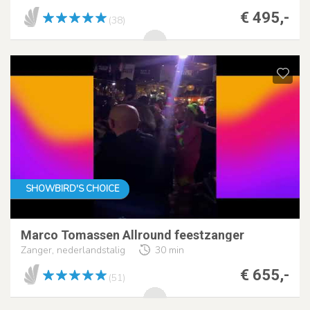
€ 495,-
(38)
SHOWBIRD'S CHOICE
Marco Tomassen Allround feestzanger
Zanger, nederlandstalig
30 min
€ 655,-
(51)