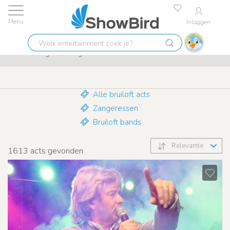
Inloggen
Laagste prijs garantie
9.7
Welk
Bruiloft Zangers / Zangeressen
entertainment
zoek
je?
Alle bruiloft acts
Zangeressen
Bruiloft bands
Relevantie
1613
acts gevonden