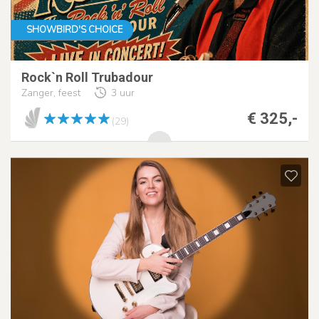
SHOWBIRD'S CHOICE
Rock`n Roll Trubadour
Zanger, feest
3 uur
€ 325,-
(29)