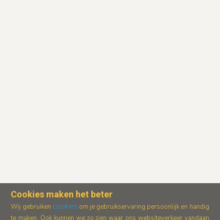
Cookies maken het beter
cookies
Wij gebruiken
om je gebruikservaring persoonlijk en handig
te maken. Ook kunnen we zo zien waar ons
websiteverkeer vandaan