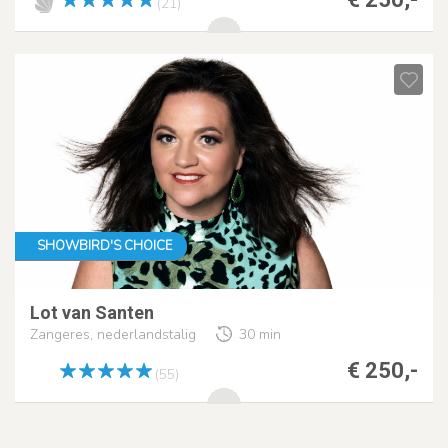
(21)
SHOWBIRD'S CHOICE
Lot van Santen
Zangeres, nederlandstalig
30 min
€ 250,-
(55)