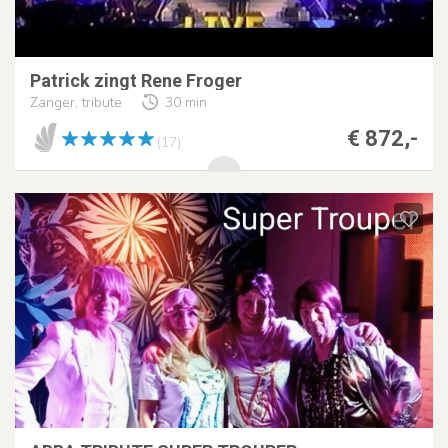
Patrick zingt Rene Froger
Zanger, tribute
30 min
€ 872,-
(17)