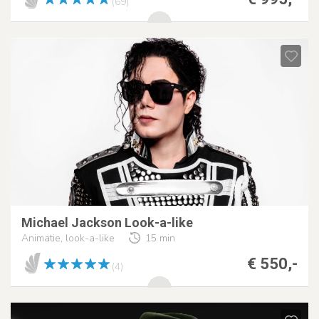
(69)
Michael Jackson Look-a-like
Animatie, look-a-like
15 min
€ 550,-
(4)