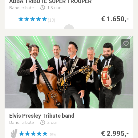
ABBA TRIBUTE SUPER TROUPER
Band, tribute
1,5 uur
€ 1.650,-
(19)
Elvis Presley Tribute band
Band, tribute
2 uur
€ 2.995,-
(69)