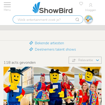
Inloggen
Laagste prijs garantie
9.7
Welk
Tribute acts
entertainment
zoek
je?
Bekende artiesten
Deelnemers talent shows
Relevantie
118
acts gevonden