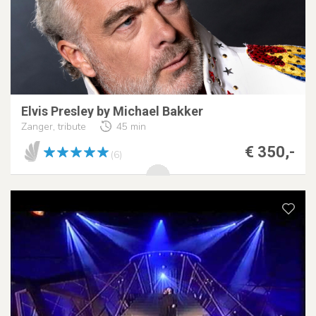
Elvis Presley by Michael Bakker
Zanger, tribute
45 min
€ 350,-
(6)