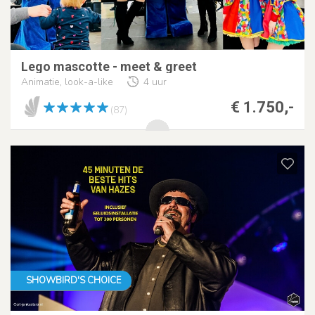
Lego mascotte - meet & greet
Animatie, look-a-like
4 uur
€ 1.750,-
(87)
SHOWBIRD'S CHOICE