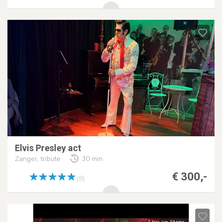
Elvis Presley act
Zanger, tribute
30 min
€ 300,-
(8)