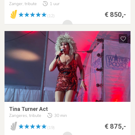
Zanger, tribute
1 uur
€ 850,-
(12)
Tina Turner Act
Zangeres, tribute
30 min
€ 875,-
(19)