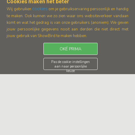
Cookies maken het beter
cookies
Wij gebruiken
om je gebruikservaring persoonlijk en handig
te maken. Ook kunnen we zo zien waar ons
websiteverkeer vandaan
komt en wat het gedrag is van onze gebruikers (anoniem).
We geven
jouw persoonlijke gegevens nooit aan derden die niet direct met
jouw gebruik van ShowBird te maken hebben.
OKÉ PRIMA
Pas de cookie-instellingen
aan naar persoonlijke
keuze
1
2
3
. . .
8
Welkom op de zoekresultaatpagina van ShowBird, dé plek
waar je tribute acts, hommage acts en look-a-likes kunt vinden
en boeken voor jouw evenement. Of je nu op zoek bent naar