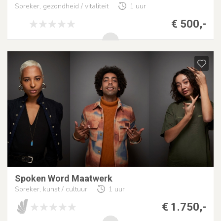
Spreker, gezondheid / vitaliteit
1 uur
€ 500,-
Spoken Word Maatwerk
Spreker, kunst / cultuur
1 uur
€ 1.750,-