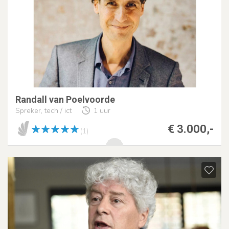
Randall van Poelvoorde
Spreker, tech / ict
1 uur
€ 3.000,-
(1)