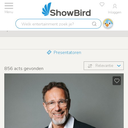
Inloggen
Eerlijke prijzen
9.7
Welk
Sprekers
entertainment
zoek
je?
Presentatoren
Relevantie
856
acts gevonden