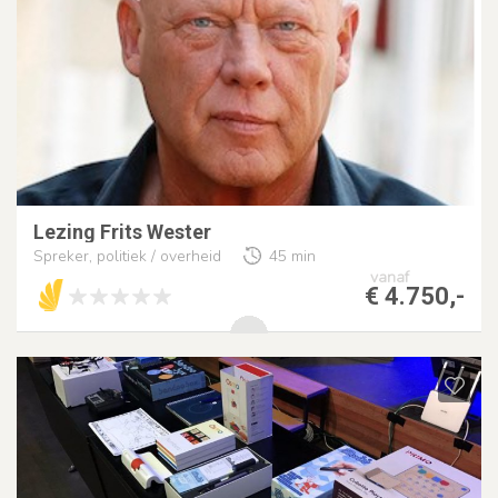
Lezing Frits Wester
Spreker, politiek / overheid
45 min
vanaf
€ 4.750,-