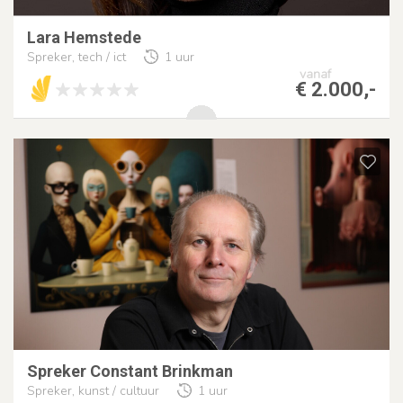
Lara Hemstede
Spreker, tech / ict
1 uur
vanaf
€ 2.000,-
Spreker Constant Brinkman
Spreker, kunst / cultuur
1 uur