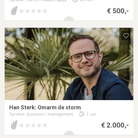
€ 500,-
Han Sterk: Omarm de storm
Spreker, business / management
1 uur
€ 2.000,-