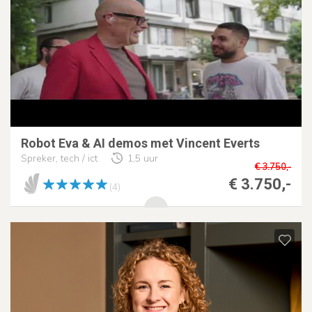
Robot Eva & AI demos met Vincent Everts
Spreker, tech / ict
1,5 uur
€ 3.750,-
€ 3.750,-
(4)