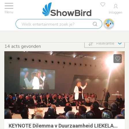
Inloggen
Welk
Energietransitie
entertainment
zoek
Relevantie
je?
14
acts gevonden
KEYNOTE Dilemma v Duurzaamheid LIEKELAMB