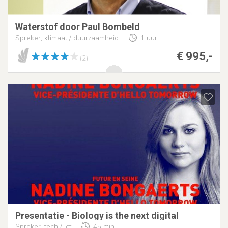
Waterstof door Paul Bombeld
Spreker, klimaat / duurzaamheid
1 uur
€ 995,-
(2)
Presentatie - Biology is the next digital
Spreker, tech / ict
45 min