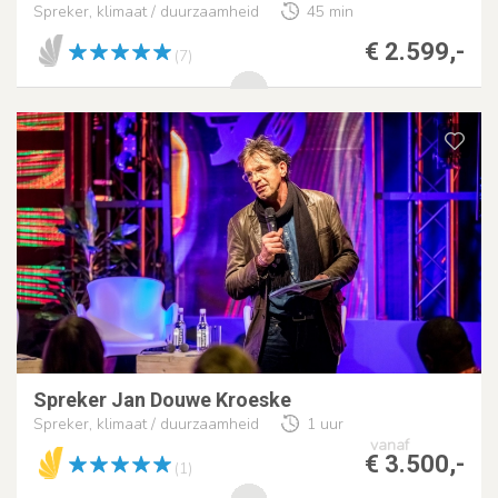
Spreker, klimaat / duurzaamheid
45 min
€ 2.599,-
(7)
Spreker Jan Douwe Kroeske
Spreker, klimaat / duurzaamheid
1 uur
vanaf
€ 3.500,-
(1)