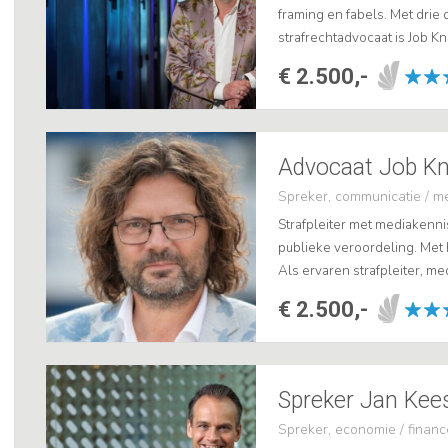
framing en fabels. Met drie 
strafrechtadvocaat is Job K
moeiteloos meeneemt in de we
€ 2.500,-
Spreker, communicatie / m
Strafpleiter met mediakenn
publieke veroordeling. Met 
Als ervaren strafpleiter, m
journalistiek weet Job Knoes
€ 2.500,-
Spreker Jan Kee
Spreker, economie / financ