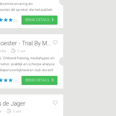
decennia ervaring als
noester dé spreker die het publiek
reld van criminaliteit, recht,...
BEKIJK DETAILS
(2)
Advocaat Job Knoester - Trial By Media
edia
1 uur
is. Ontleed framing, mediahypes en
humor, praktijk en scherpe analyse.
ediapersoonlijkheid en oud-docent
ter precies wat er gebeurt...
BEKIJK DETAILS
(2)
s de Jager
e
1 uur