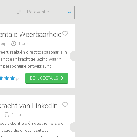
Relevantie
Mentale Weerbaarheid
pij
1 uur
eert, raakt én direct toepasbaar is in
rengt een krachtige lezing waarin
 persoonlijke ontwikkeling
re inzichten en energieke prese...
BEKIJK DETAILS
(4)
racht van LinkedIn
1 uur
e, betrokkenheid én deelnemers die
acties die direct resultaat