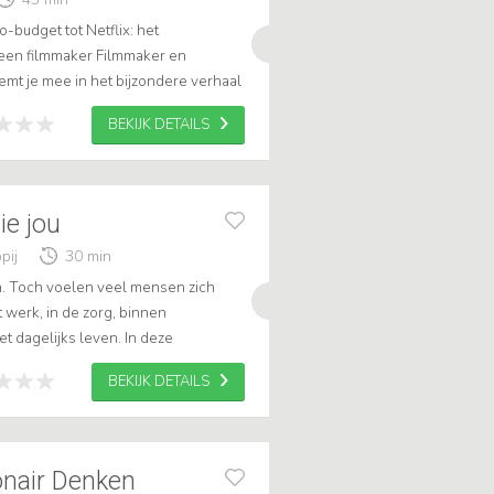
-budget tot Netflix: het
een filmmaker Filmmaker en
t je mee in het bijzondere verhaal
 een internationale prijswinnende
BEKIJK DETAILS
ie jou
pij
30 min
. Toch voelen veel mensen zich
 werk, in de zorg, binnen
t dagelijks leven. In deze
e lezing laat Sylvia Groen zien hoe
BEKIJK DETAILS
ionair Denken