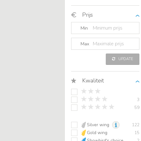
Prijs
Min
Max
UPDATE
Kwaliteit
3
59
Silver wing
122
Gold wing
15
Showbird's choice
2