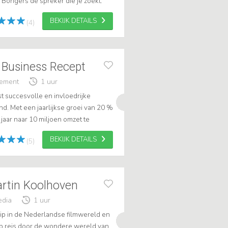
 Bongers de spreker die je zoekt.
t en daarnaast
BEKIJK DETAILS
(4)
 Business Recept
gement
1 uur
st succesvolle en invloedrijke
. Met een jaarlijkse groei van 20 %
7 jaar naar 10 miljoen omzet te
e als ondernemer, directeur of ...
BEKIJK DETAILS
(5)
rtin Koolhoven
edia
1 uur
ip in de Nederlandse filmwereld en
p reis door de wondere wereld van