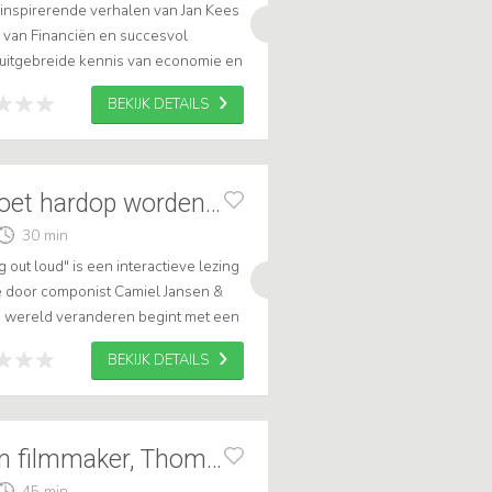
n inspirerende verhalen van Jan Kees
r van Financiën en succesvol
n uitgebreide kennis van economie en
wereld mee naar elke lezing. .
BEKIJK DETAILS
Een goed idee moet hardop worden gezongen
30 min
out loud" is een interactieve lezing
tie door componist Camiel Jansen &
e wereld veranderen begint met een
aanbrekend, andere slaan ...
BEKIJK DETAILS
Het leven van een filmmaker, Thomas Nauw
45 min