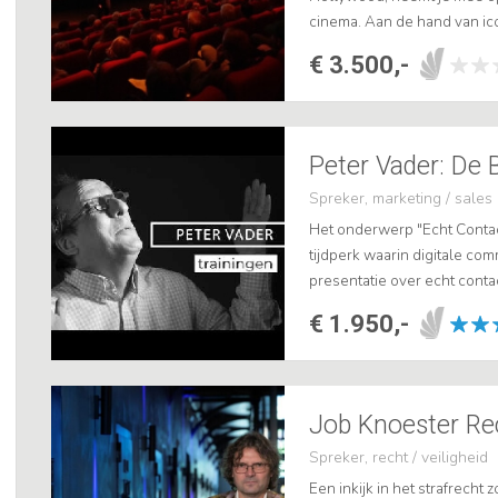
cinema. Aan de hand van ico
The Revenant, maar ook zijn
€ 3.500,-
Spreker, marketing / sales
Het onderwerp "Echt Contact
tijdperk waarin digitale co
presentatie over echt conta
belang van persoonlijke inte
€ 1.950,-
Job Knoester Re
Spreker, recht / veiligheid
Een inkijk in het strafrecht 