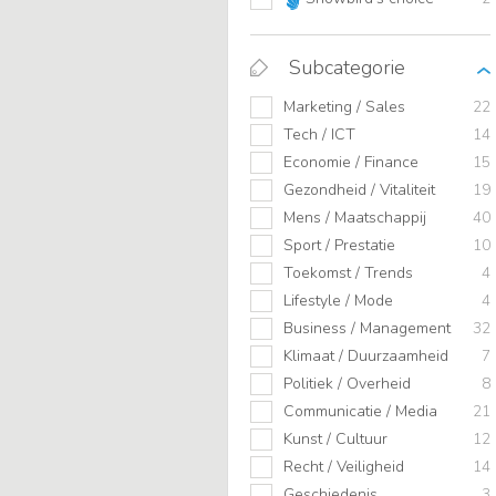
Subcategorie
Marketing / Sales
22
Tech / ICT
14
Economie / Finance
15
Gezondheid / Vitaliteit
19
Mens / Maatschappij
40
Sport / Prestatie
10
Toekomst / Trends
4
Lifestyle / Mode
4
Business / Management
32
Klimaat / Duurzaamheid
7
Politiek / Overheid
8
Communicatie / Media
21
Kunst / Cultuur
12
Recht / Veiligheid
14
Geschiedenis
3