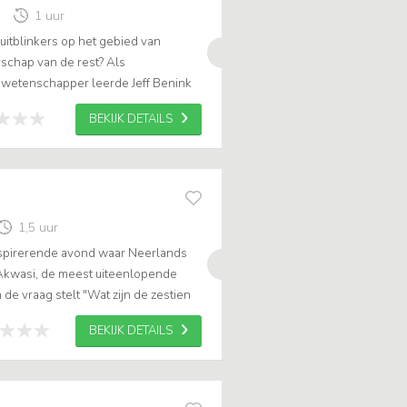
1 uur
uitblinkers op het gebied van
rschap van de rest? Als
wetenschapper leerde Jeff Benink
e connecties of zelfs het geluk is dat
BEKIJK DETAILS
1,5 uur
nspirerende avond waar Neerlands
Akwasi, de meest uiteenlopende
 de vraag stelt "Wat zijn de zestien
w leven?". .
BEKIJK DETAILS