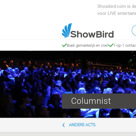
Showbird.com is de
voor LIVE entertai
W
en
z
Boek gemakkelijk en snel!
1-op-1 contac
je
Columnist
ANDERE ACTS