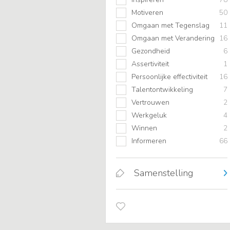
Motiveren
50
Omgaan met Tegenslag
11
Omgaan met Verandering
16
Gezondheid
6
Assertiviteit
1
Persoonlijke effectiviteit
16
Talentontwikkeling
7
Vertrouwen
2
Werkgeluk
4
Winnen
2
Informeren
66
Samenstelling