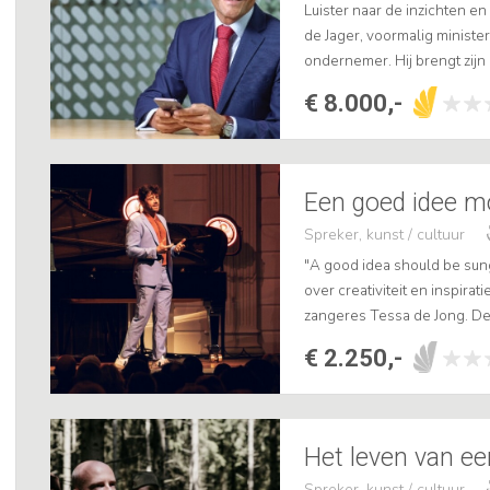
Luister naar de inzichten e
de Jager, voormalig ministe
ondernemer. Hij brengt zij
ervaring in de ondernemers
€ 8.000,-
Spreker, kunst / cultuur
"A good idea should be sung 
over creativiteit en inspira
zangeres Tessa de Jong. D
idee. Sommige ideeën zijn b
€ 2.250,-
Spreker, kunst / cultuur