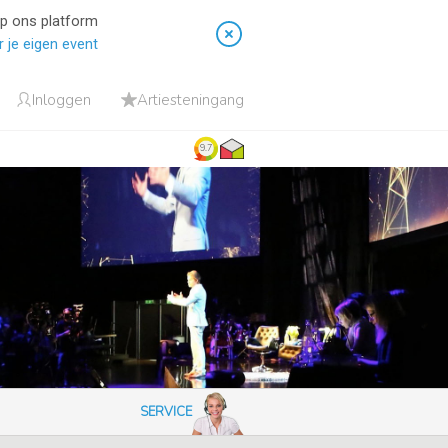
op ons platform
 je eigen event
Inloggen
Artiesteningang
9.7
SERVICE