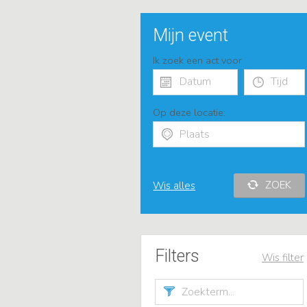
Mijn event
Ik zoek een act voor
Op deze locatie:
ZOEK
Wis alles
Filters
Wis filter