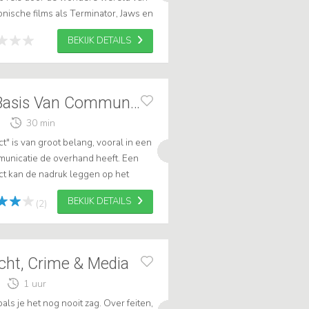
nische films als Terminator, Jaws en
 eigen geliefde werken Oorlog...
BEKIJK DETAILS
Peter Vader: De Basis Van Communicatie
30 min
" is van groot belang, vooral in een
mmunicatie de overhand heeft. Een
ct kan de nadruk leggen op het
racties, empathie en authenti...
BEKIJK DETAILS
(2)
cht, Crime & Media
1 uur
zoals je het nog nooit zag. Over feiten,