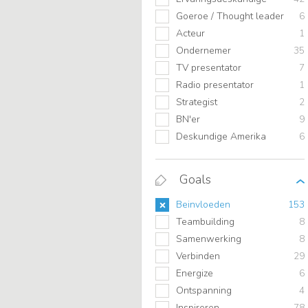
Goeroe / Thought leader
6
Acteur
1
Ondernemer
35
TV presentator
7
Radio presentator
1
Strategist
2
BN'er
9
Deskundige Amerika
6
Goals
Beinvloeden
153
Teambuilding
8
Samenwerking
8
Verbinden
29
Energize
6
Ontspanning
4
Inspireren
78