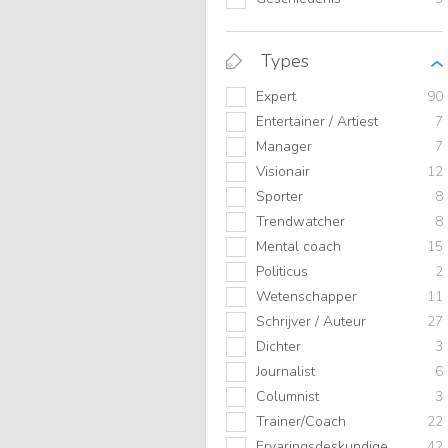
Types
Expert
90
Entertainer / Artiest
7
Manager
7
Visionair
12
Sporter
8
Trendwatcher
8
Mental coach
15
Politicus
2
Wetenschapper
11
Schrijver / Auteur
27
Dichter
3
Journalist
6
Columnist
3
Trainer/Coach
22
Ervaringsdeskundige
42