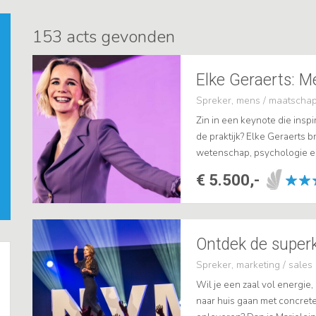
153
acts gevonden
Elke Geraerts: 
Spreker, mens / maatschap
Zin in een keynote die inspir
de praktijk? Elke Geraerts b
wetenschap, psychologie en
samenkomen. Met haar helde
€ 5.500,-
Ontdek de superk
Spreker, marketing / sales
Wil je een zaal vol energi
naar huis gaan met concrete 