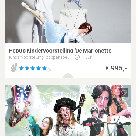
PopUp Kindervoorstelling 'De Marionette'
Kindervoorstelling, poppenspel
4 uur
€ 995,-
(6)