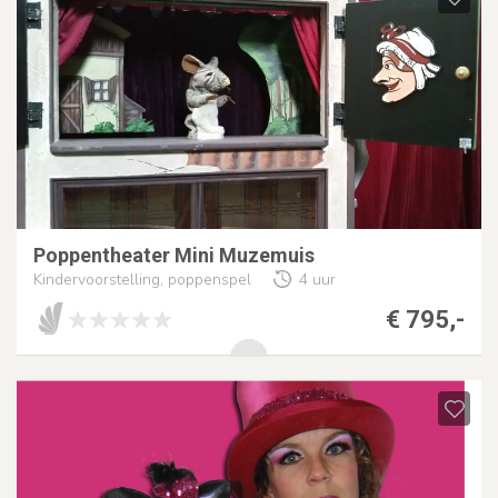
Poppentheater Mini Muzemuis
Kindervoorstelling, poppenspel
4 uur
€ 795,-