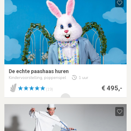
De echte paashaas huren
Kindervoorstelling, poppenspel
1 uur
€ 495,-
(19)