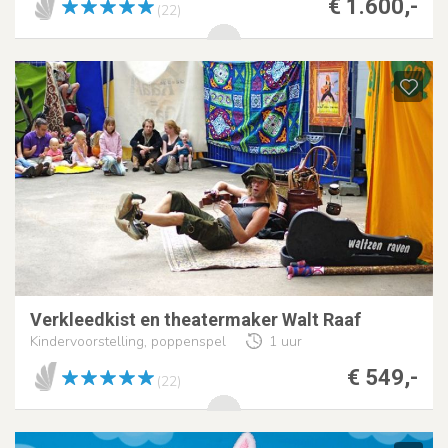
€ 1.600,-
(22)
Verkleedkist en theatermaker Walt Raaf
Kindervoorstelling, poppenspel
1 uur
€ 549,-
(22)