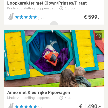
Loopkarakter met Clown/Prinses/Piraat
Kindervoorstelling, poppenspel
1,5 uur
€ 599,-
(17)
Amio met Kleurrijke Pipowagen
Kindervoorstelling, poppenspel
4 uur
€ 1.490,-
(4)