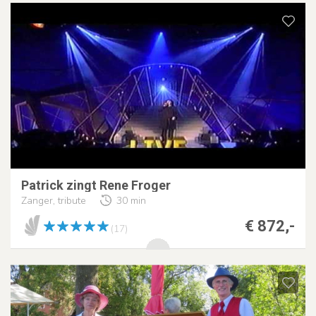
Patrick zingt Rene Froger
Zanger, tribute
30 min
€ 872,-
(17)