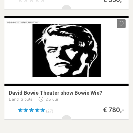
David Bowie Theater show Bowie Wie?
Band, tribute
2,5 uur
€ 780,-
(27)