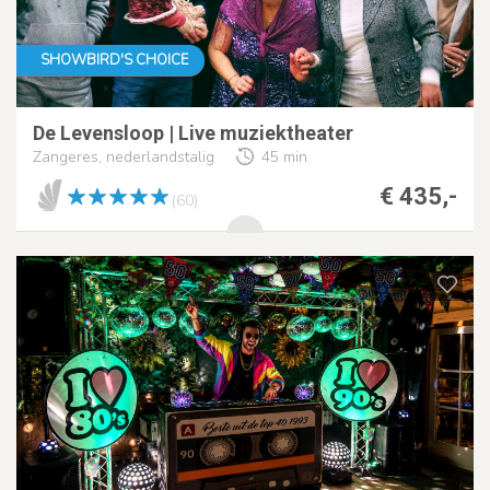
SHOWBIRD'S CHOICE
De Levensloop | Live muziektheater
Zangeres, nederlandstalig
45 min
€ 435,-
(60)