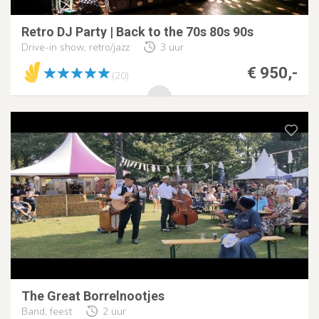
Retro DJ Party | Back to the 70s 80s 90s
Drive-in show, retro/jazz
3 uur
€ 950,-
(20)
The Great Borrelnootjes
Band, feest
2 uur