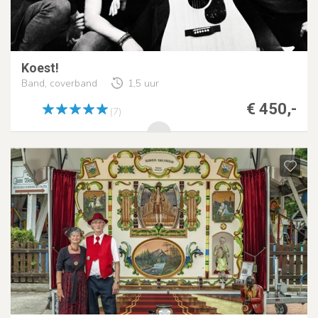
Koest!
Band, coverband
1,5 uur
€ 450,-
(7)