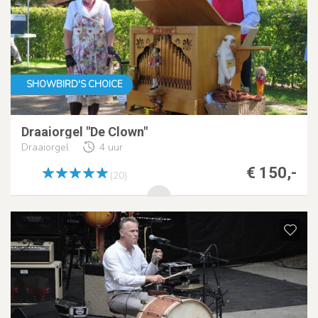
SHOWBIRD'S CHOICE
Draaiorgel "De Clown"
Draaiorgel
4 uur
€ 150,-
(20)