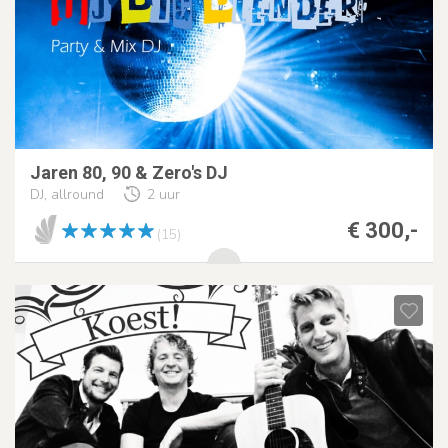
Jaren 80, 90 & Zero's DJ
DJ, allround
2 uur
€ 300,-
(15)