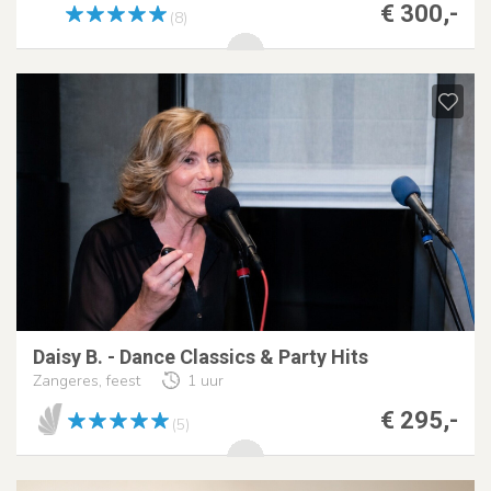
€ 300,-
(8)
Daisy B. - Dance Classics & Party Hits
Zangeres, feest
1 uur
€ 295,-
(5)