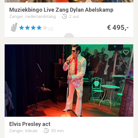
Muziekbingo Live Zang Dylan Abelskamp
Zanger, nederlandstalig
2 uur
€ 495,-
(1)
Elvis Presley act
Zanger, tribute
30 min