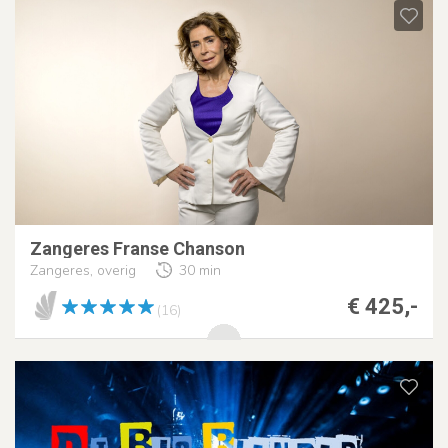
Zangeres Franse Chanson
Zangeres, overig
30 min
€ 425,-
(16)