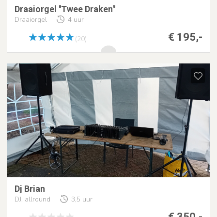
Draaiorgel ''Twee Draken"
Draaiorgel
4 uur
€ 195,-
(20)
Dj Brian
DJ, allround
3,5 uur
€ 350,-