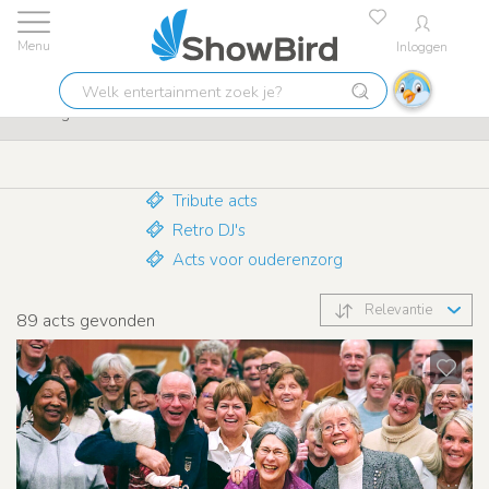
Inloggen
Laagste prijs garantie
9.7
Welk
Nostalgie
entertainment
zoek
je?
Tribute acts
Retro DJ's
Acts voor ouderenzorg
Relevantie
89
acts gevonden