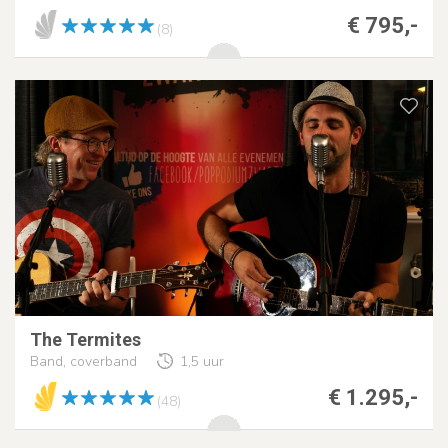
€ 795,-
(8)
The Termites
Band, coverband
1,5 uur
€ 1.295,-
(48)