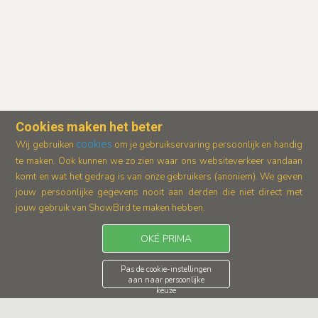
Cookies maken het beter
cookies
Wij gebruiken
om je gebruikservaring persoonlijk en handig
te maken. Ook kunnen we zo zien waar ons
websiteverkeer vandaan
komt en wat het gedrag is van onze gebruikers (anoniem).
We geven
jouw persoonlijke gegevens nooit aan derden die niet direct met
jouw gebruik van ShowBird te maken hebben.
OKÉ PRIMA
Pas de cookie-instellingen
aan naar persoonlijke
keuze