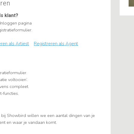
eren
ls klant?
 Inloggen pagina
istratieformulier.
ren als Artiest
Registreren als Agent
ratieformulier.
atie voltooien’.
evens compleet.
t-functies.
 bij Showbird willen we een aantal dingen van je
ent en waar je vandaan komt.