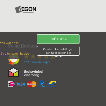
OKÉ PRIMA
 zien waar ons
Veilig Boeken
Pas de cookie-instellingen
aan naar persoonlijke
wBird te maken hebben.
keuze
9.7
728
beoordelingen