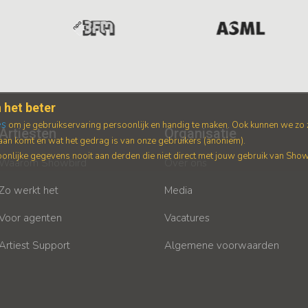
 het beter
es
om je gebruikservaring persoonlijk en handig te maken. Ook kunnen we zo
Artiesten
Organisatie
an komt en wat het gedrag is van onze gebruikers (anoniem).
nlijke gegevens nooit aan derden die niet direct met jouw gebruik van Sho
Waarom Showbird
Over ons
Zo werkt het
Media
Voor agenten
Vacatures
Artiest Support
Algemene voorwaarden