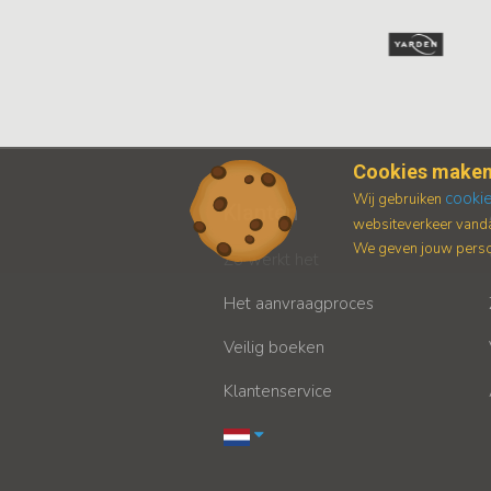
Cookies maken
cooki
Wij gebruiken
Klanten
websiteverkeer vanda
We geven jouw persoo
Zo werkt het
Het aanvraagproces
Veilig boeken
Klantenservice