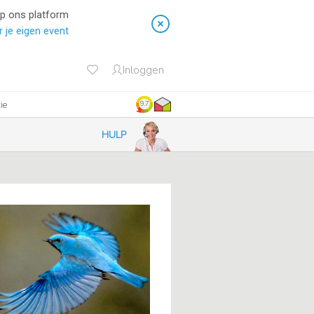
op ons platform
 je eigen event
Inloggen
ie
9.7
HULP