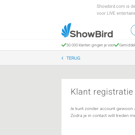
Showbird.com is de
voor LIVE entertai
W
en
zo
30.000 klanten gingen je voor
Gemiddel
je
TERUG
Klant registratie
Je kunt zonder account gewoon a
Zodra je in contact wilt treden me