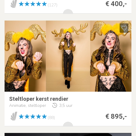
€ 400,-
(127)
Steltloper kerst rendier
Animatie, steltloper
3,5 uur
€ 895,-
(88)