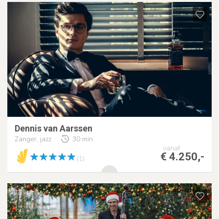
Dennis van Aarssen
Zanger, jazz
30 min
vanaf
€ 4.250,-
(1)