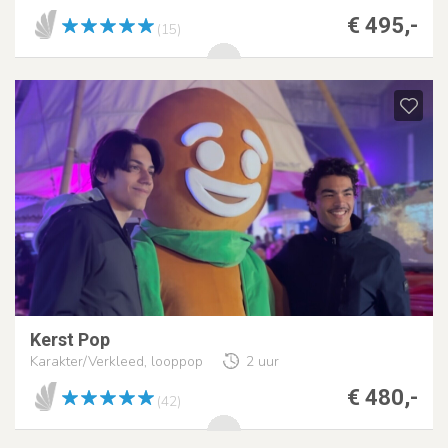
€ 495,-
(15)
Kerst Pop
Karakter/Verkleed, looppop
2 uur
€ 480,-
(42)