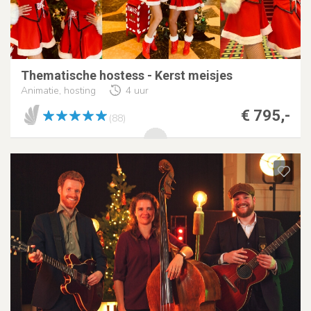
Thematische hostess - Kerst meisjes
Animatie, hosting
4 uur
€ 795,-
(88)