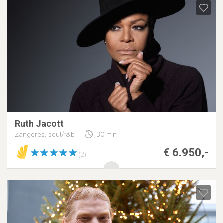
Ruth Jacott
Zangeres, soul/r&b
30 min
€ 6.950,-
(2)