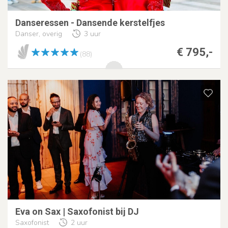
Danseressen - Dansende kerstelfjes
Danser, overig
3 uur
€ 795,-
(88)
Eva on Sax | Saxofonist bij DJ
Saxofonist
2 uur