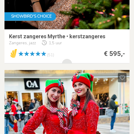
SHOWBIRD'S CHOICE
Kerst zangeres Myrthe • kerstzangeres
Zangeres, jazz
1,5 uur
€ 595,-
(51)