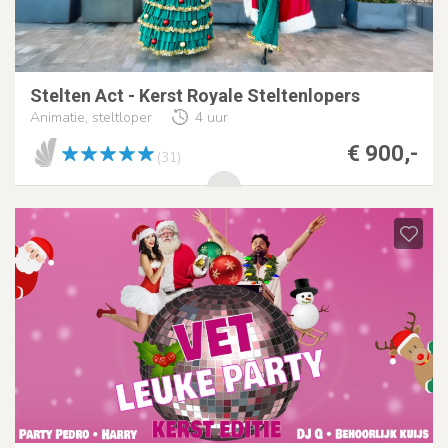
Stelten Act - Kerst Royale Steltenlopers
Animatie, steltloper
4 uur
€ 900,-
(31)