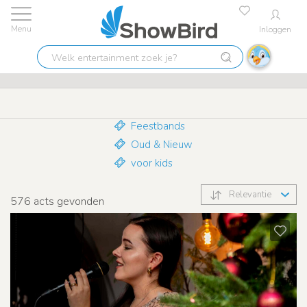
Inloggen
Laagste prijs garantie
9.7
Welk
Kerst
entertainment
zoek
je?
Feestbands
Oud & Nieuw
voor kids
Relevantie
576
acts gevonden