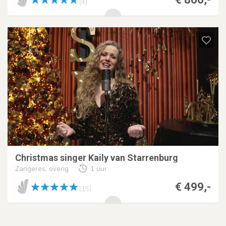
(4)
Christmas singer Kaily van Starrenburg
Zangeres, overig
1 uur
€ 499,-
(15)