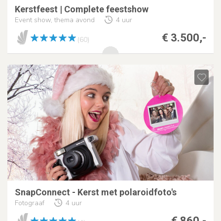
Kerstfeest | Complete feestshow
Event show, thema avond
4 uur
€ 3.500,-
(60)
SnapConnect - Kerst met polaroidfoto's
Fotograaf
4 uur
€ 860,-