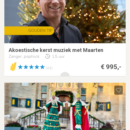
GOUDEN TIP
Akoestische kerst muziek met Maarten
Zanger, pop/rock
1,5 uur
€ 995,-
(44)