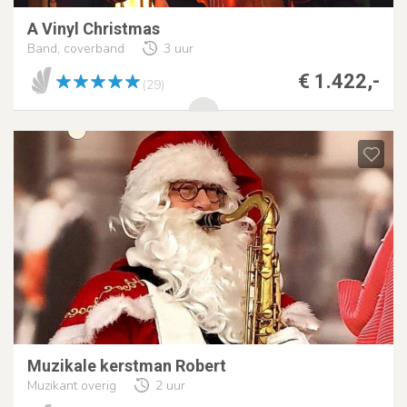
A Vinyl Christmas
Band, coverband
3 uur
€ 1.422,-
(29)
Muzikale kerstman Robert
Muzikant overig
2 uur