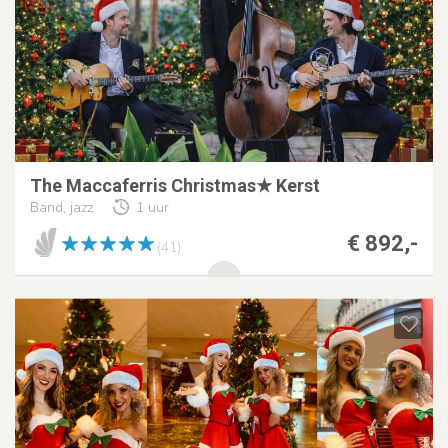
The Maccaferris Christmas★ Kerst
Band, jazz
1 uur
€ 892,-
(41)