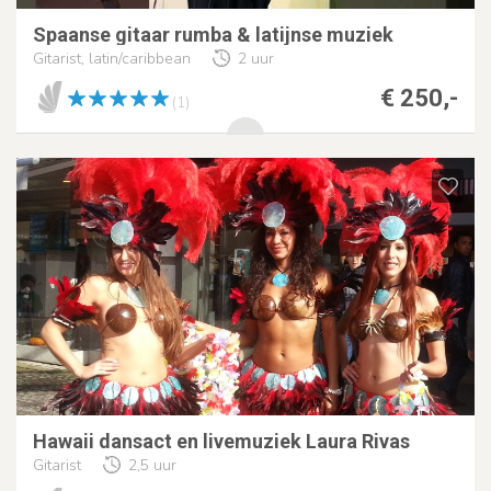
Spaanse gitaar rumba & latijnse muziek
Gitarist, latin/caribbean
2 uur
€ 250,-
(1)
Hawaii dansact en livemuziek Laura Rivas
Gitarist
2,5 uur