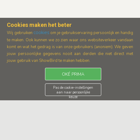
Cookies maken het beter
cookies
Wij gebruiken
om je gebruikservaring persoonlijk en handig
te maken. Ook kunnen we zo zien waar ons
websiteverkeer vandaan
komt en wat het gedrag is van onze gebruikers (anoniem).
We geven
jouw persoonlijke gegevens nooit aan derden die niet direct met
jouw gebruik van ShowBird te maken hebben.
OKÉ PRIMA
Pas de cookie-instellingen
aan naar persoonlijke
keuze
Kleed je evenement in Rotterdam muzikaal aan en kies uit
het grote aanbod gitaristen op Showbird. Zoek je rustige