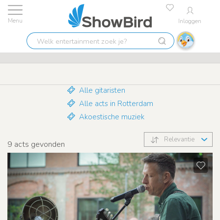
Inloggen
Laagste prijs garantie
9.7
Welk
Gitaristen in Rotterdam
entertainment
zoek
je?
Alle gitaristen
Alle acts in Rotterdam
Akoestische muziek
Relevantie
9
acts gevonden