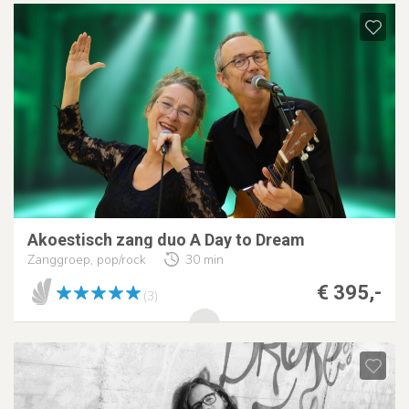
Akoestisch zang duo A Day to Dream
Zanggroep, pop/rock
30 min
€ 395,-
(3)