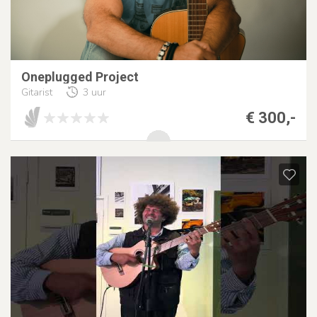
Oneplugged Project
Gitarist
3 uur
€ 300,-