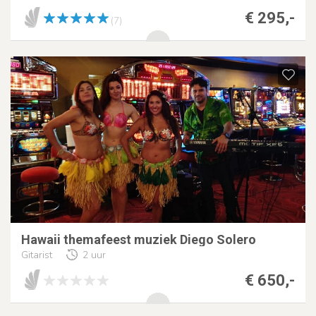
€ 295,-
(7)
Hawaii themafeest muziek Diego Solero
Gitarist
2 uur
€ 650,-