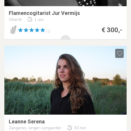
Flamencogitarist Jur Vermijs
Gitarist
1 uur
€ 300,-
(1)
Leanne Serena
Zangeres, singer-songwriter
30 min