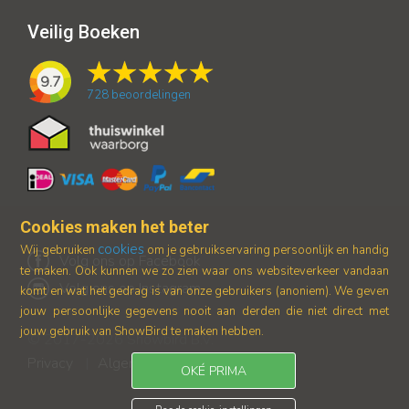
Veilig Boeken
9.7
728
beoordelingen
Cookies maken het beter
cookies
Wij gebruiken
om je gebruikservaring persoonlijk en handig
Volg ons op Facebook
te maken. Ook kunnen we zo zien waar ons
websiteverkeer vandaan
Volg ons op Instagram
komt en wat het gedrag is van onze gebruikers (anoniem).
We geven
jouw persoonlijke gegevens nooit aan derden die niet direct met
jouw gebruik van ShowBird te maken hebben.
© 2017-2026 Showbird B.V.
Privacy
Algemene voorwaarden
|
OKÉ PRIMA