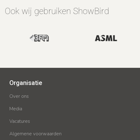
Ook wij gebruiken ShowBird
Organisatie
Over ons
Media
Vacatures
Algemene voorwaarden