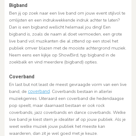
Bigband
Ben jij op zoek naar een live band om jouw event stijlvol te
omlijsten en een indrukwekkende indruk achter te laten?
Dan is een bigband wellicht helemaal jou ding! Een
bigband is, zoals de naam al doet vermoeden, een grote
live band vol muzikanten die al zittend op een stoel het
publiek omver blazen met de mooiste achtergrond muziek.
Neem eens een kijkje op ShowBird, typ bigband in de
zoekbalk en vind meerdere (bigband) opties.
Coverband
En last but not least de meest gevraagde vorm van een live
band, de
coverband
. Coverbands bestaan in allerlei
muziekgenres. Uiteraard een coverband die hedendaagse
pop speelt, maar daarnaast bestaan er ook rock
coverbands, jazz coverbands en dance coverbands. Welke
live band je kiest stem je idealiter af op jouw publiek. Als je
weet welke muziek jouw publiek het meeste kan
waarderen, dan zit je wel goed met je keuze.