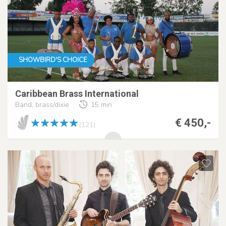
SHOWBIRD'S CHOICE
Caribbean Brass International
Band, brass/dixie
15 min
€ 450,-
(121)