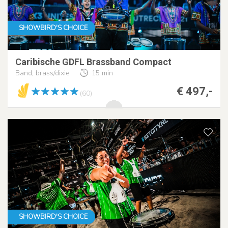
SHOWBIRD'S CHOICE
Caribische GDFL Brassband Compact
Band, brass/dixie
15 min
€ 497,-
(60)
SHOWBIRD'S CHOICE