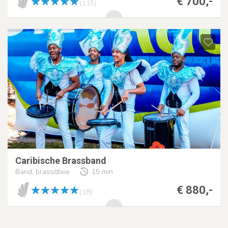
€ 700,-
(115)
Caribische Brassband
Band, brass/dixie
15 min
€ 880,-
(18)