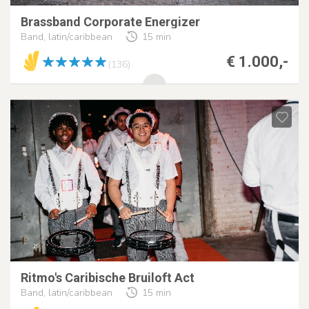
Brassband Corporate Energizer
Band, latin/caribbean
15 min
€ 1.000,-
(136)
Ritmo's Caribische Bruiloft Act
Band, latin/caribbean
15 min