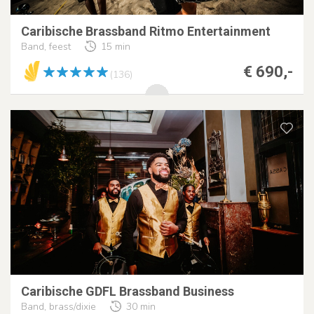
Caribische Brassband Ritmo Entertainment
Band, feest
15 min
€ 690,-
(136)
Caribische GDFL Brassband Business
Band, brass/dixie
30 min