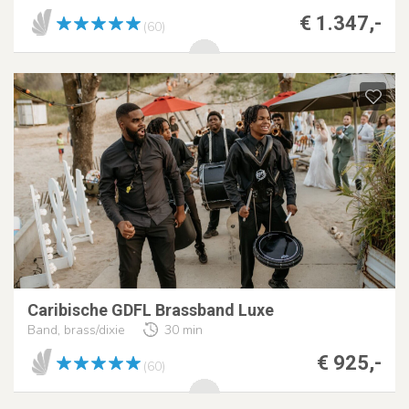
€ 1.347,-
(60)
Caribische GDFL Brassband Luxe
Band, brass/dixie
30 min
€ 925,-
(60)