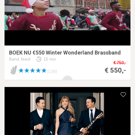
BOEK NU €550 Winter Wonderland Brassband
Band, feest
15 min
€ 750,-
€ 550,-
(136)