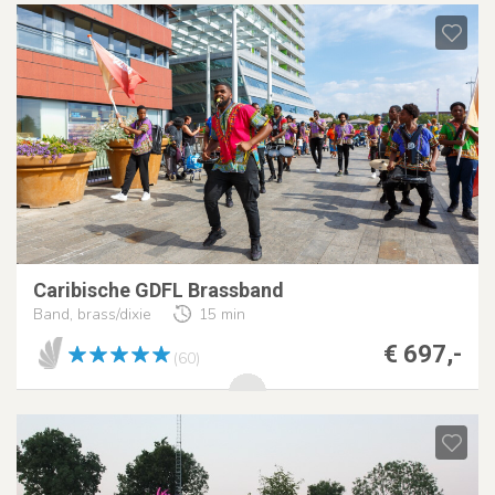
Caribische GDFL Brassband
Band, brass/dixie
15 min
€ 697,-
(60)