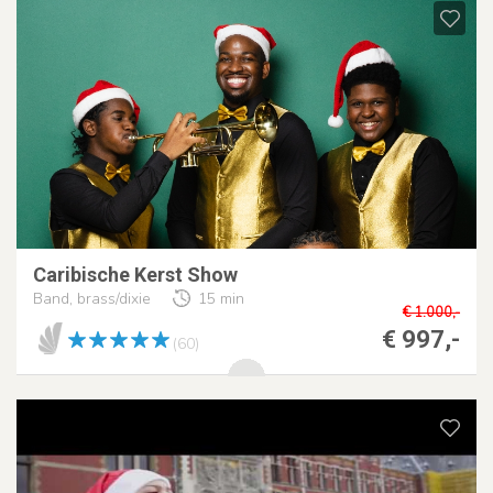
Caribische Kerst Show
Band, brass/dixie
15 min
€ 1.000,-
€ 997,-
(60)