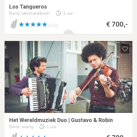
Los Tangueros
Band, latin/caribbean
1 uur
€ 700,-
(115)
Het Wereldmuziek Duo | Gustavo & Robin
Band, overig
1 uur