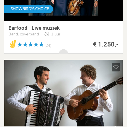
SHOWBIRD'S CHOICE
Earfood - Live muziek
Band, coverband
1 uur
€ 1.250,-
(24)