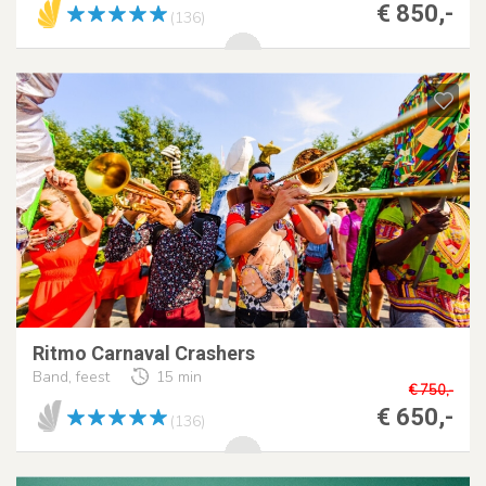
€ 850,-
(136)
Ritmo Carnaval Crashers
Band, feest
15 min
€ 750,-
€ 650,-
(136)