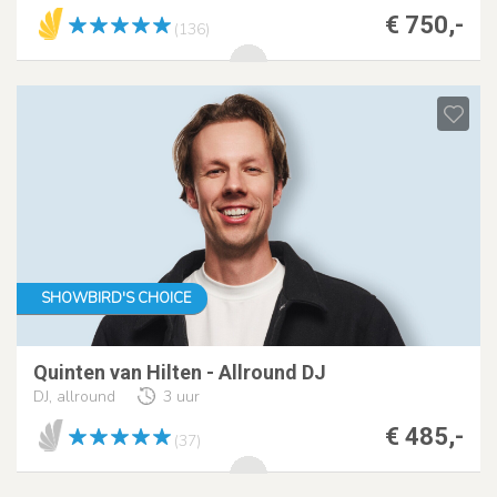
€ 750,-
(136)
SHOWBIRD'S CHOICE
Quinten van Hilten - Allround DJ
DJ, allround
3 uur
€ 485,-
(37)