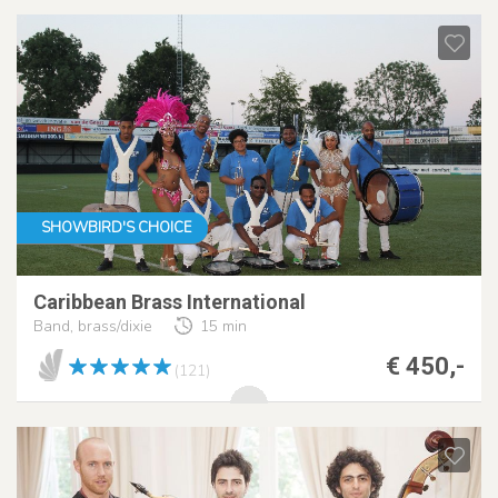
SHOWBIRD'S CHOICE
Caribbean Brass International
Band, brass/dixie
15 min
€ 450,-
(121)