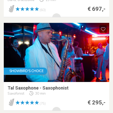
€ 697,-
(60)
SHOWBIRD'S CHOICE
Tal Saxophone - Saxophonist
Saxofonist
30 min
€ 295,-
(75)