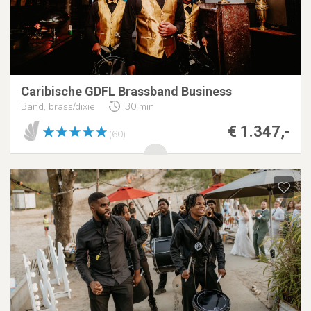
Caribische GDFL Brassband Business
Band, brass/dixie
30 min
€ 1.347,-
(60)