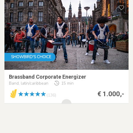
SHOWBIRD'S CHOICE
Brassband Corporate Energizer
Band, latin/caribbean
15 min
€ 1.000,-
(136)