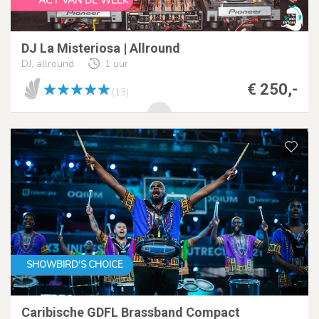
ACT VAN DE WEEK
DJ La Misteriosa | Allround
DJ, allround
1 uur
€ 250,-
(13)
SHOWBIRD'S CHOICE
Caribische GDFL Brassband Compact