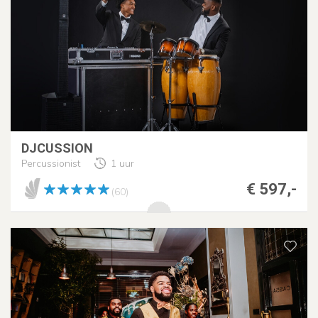
DJCUSSION
Percussionist
1 uur
€ 597,-
(60)