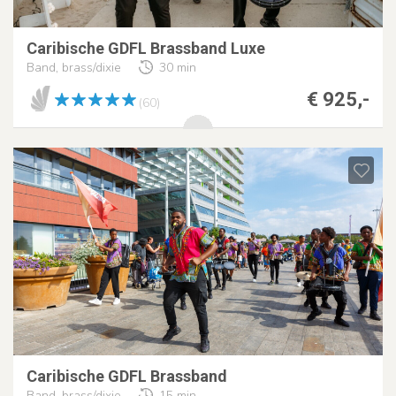
Caribische GDFL Brassband Luxe
Band, brass/dixie
30 min
€ 925,-
(60)
Caribische GDFL Brassband
Band, brass/dixie
15 min