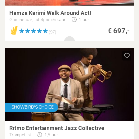
Hamza Karimi Walk Around Act!
Goochelaar, tafelgoochelaar
1 uur
€ 697,-
(97)
SHOWBIRD'S CHOICE
Ritmo Entertainment Jazz Collective
Trompettist
1,5 uur