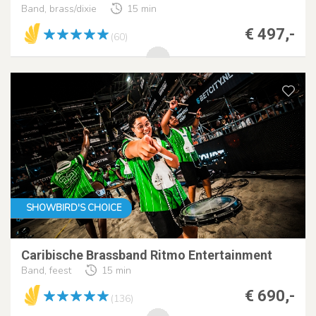
Band, brass/dixie
15 min
€ 497,-
(60)
SHOWBIRD'S CHOICE
Caribische Brassband Ritmo Entertainment
Band, feest
15 min
€ 690,-
(136)