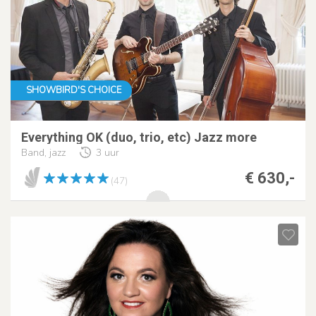
SHOWBIRD'S CHOICE
Everything OK (duo, trio, etc) Jazz more
Band, jazz
3 uur
€ 630,-
(47)