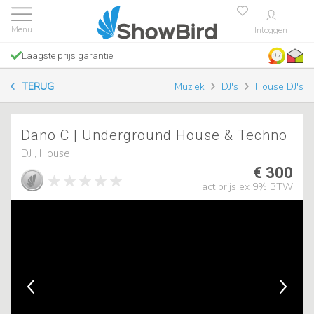
Inloggen
Laagste prijs garantie
9.7
TERUG
Muziek
DJ's
House DJ's
Dano C | Underground House & Techno
DJ , House
€ 300
act prijs ex 9% BTW