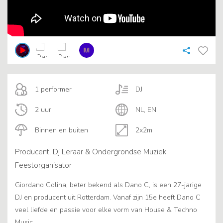
1 performer
DJ
2 uur
NL, EN
Binnen en buiten
2x2m
Producent, Dj Leraar & Ondergrondse Muziek
Feestorganisator
Giordano Colina, beter bekend als Dano C, is een 27-jarige
DJ en producent uit Rotterdam. Vanaf zijn 15e heeft Dano C
veel liefde en passie voor elke vorm van House & Techno
Music.