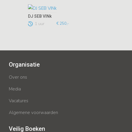
DJ SEB VINk
1 uur
€ 250,-
Organisatie
Over ons
Media
Vacatures
Algemene voorwaarden
Veilig Boeken