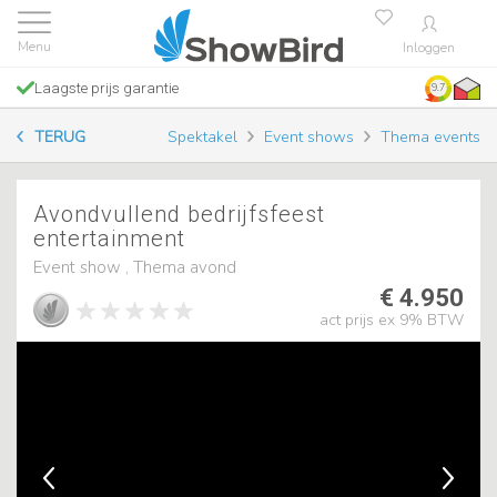
Inloggen
Laagste prijs garantie
9.7
TERUG
Spektakel
Event shows
Thema events
Avondvullend bedrijfsfeest
entertainment
Event show , Thema avond
€ 4.950
act prijs ex 9% BTW