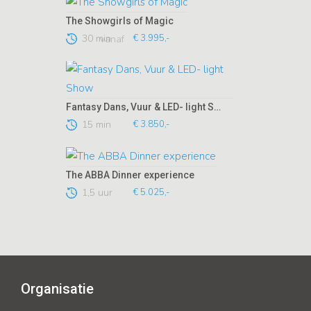
The Showgirls of Magic
30 min
€ 3.995,-
vanaf
Fantasy Dans, Vuur & LED- light Show
15 min
€ 3.850,-
The ABBA Dinner experience
1,5 uur
€ 5.025,-
Organisatie