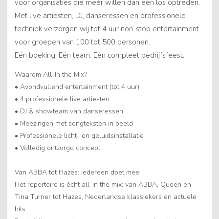
voor organisaties die méér willen dan een los optreden.
Met live artiesten, DJ, danseressen en professionele
techniek verzorgen wij tot 4 uur non-stop entertainment
voor groepen van 100 tot 500 personen.
Eén boeking. Eén team. Eén compleet bedrijfsfeest.
Waarom All-In the Mix?
• Avondvullend entertainment (tot 4 uur)
• 4 professionele live artiesten
• DJ & showteam van danseressen
• Meezingen met songteksten in beeld
• Professionele licht- en geluidsinstallatie
• Volledig ontzorgd concept
Van ABBA tot Hazes: iedereen doet mee
Het repertoire is écht all-in the mix: van ABBA, Queen en
Tina Turner tot Hazes, Nederlandse klassiekers en actuele
hits.