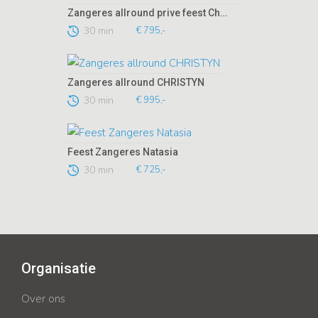
Zangeres allround prive feest Christine
30 min
€ 795,-
Zangeres allround CHRISTYN
30 min
€ 995,-
Feest Zangeres Natasia
30 min
€ 725,-
Organisatie
Over ons