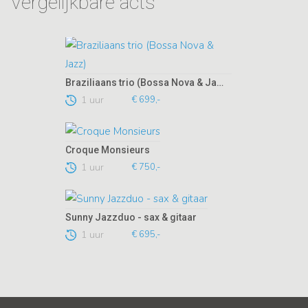
Vergelijkbare acts
Braziliaans trio (Bossa Nova & Jazz)
1 uur
€ 699,-
Croque Monsieurs
1 uur
€ 750,-
Sunny Jazzduo - sax & gitaar
1 uur
€ 695,-