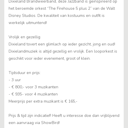
Dixieland Brandweerband, deze Jazzband is geïnspireerd op
het beroemde orkest “The Firehouse 5 plus 2” van de Walt
Disney Studios. De kwaliteit van kostuums en outfit is
werkelijk uitmuntend!
Vrolijk en gezellig
Dixieland tovert een glimlach op ieder gezicht, jong en oud!
Dixielandmuziek is altijd gezellig en vrolijk. Een looporkest is
geschikt voor ieder evenement, groot of klein.
Tijdsduur en prijs:
- 3 uur
- € 800,- voor 3 muzikanten
- € 935- voor 4 muzikanten
Meerprijs per extra muzikant is € 165,-
Prijs & tijd zijn indicatief! Heeft u interesse doe dan vrijblijvend
een aanvraag via ShowBird!