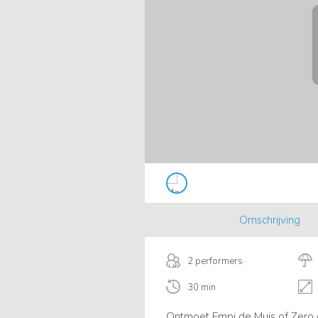
Omschrijving
2 performers
30 min
Ontmoet Empi de Muis of Zero d