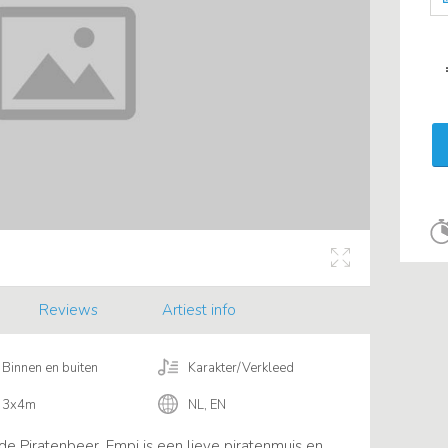
Reviews
Artiest info
Binnen en buiten
Karakter/Verkleed
3x4m
NL, EN
e Piratenbeer. Empi is een lieve piratenmuis en