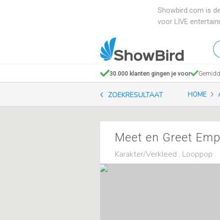
Showbird.com is de
voor LIVE entertai
W
en
zo
30.000 klanten gingen je voor
Gemidde
je
ZOEKRESULTAAT
HOME
Meet en Greet Emp
Karakter/Verkleed , Looppop