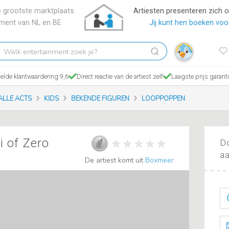
 grootste marktplaats
Artiesten presenteren zich 
nment van NL en BE
Jij kunt hen boeken voor
elk
tertainment
ek
lde klantwaardering 9,6
Direct reactie van de artiest zelf
Laagste prijs garant
?
ALLE ACTS
KIDS
BEKENDE FIGUREN
LOOPPOPPEN
i of Zero
Do
aa
De artiest komt uit
Boxmeer