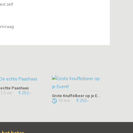
est zelf
aanvraag.
 echte Paashaas
1,5 uur
€ 252,-
Grote Knuffelbeer op je Event!
30 min
€ 250,-