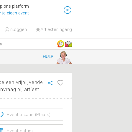
op ons platform
 je eigen event
Inloggen
Artiesteningang
ie
9.7
HULP
e een vrijblijvende
nvraag bij artiest