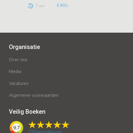
7 uur
€ 900,-
Organisatie
Over ons
Media
Vacatures
Algemene voorwaarden
Veilig Boeken
9.7
728
beoordelingen