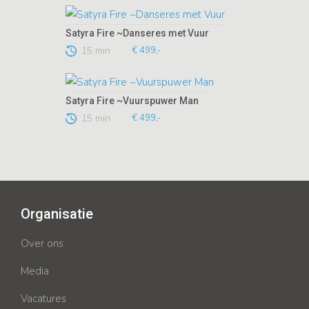
Satyra Fire ~Danseres met Vuur
15 min
€ 499,-
Satyra Fire ~Vuurspuwer Man
15 min
€ 499,-
Organisatie
Over ons
Media
Vacatures