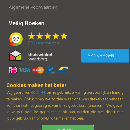
Algemene voorwaarden
Veilig Boeken
9.7
728
beoordelingen
AANVRAGEN
Cookies maken het beter
cookies
Wij gebruiken
om je gebruikservaring persoonlijk en handig
Volg ons op Facebook
te maken. Ook kunnen we zo zien waar ons
websiteverkeer vandaan
Volg ons op Instagram
komt en wat het gedrag is van onze gebruikers (anoniem).
We geven
jouw persoonlijke gegevens nooit aan derden die niet direct met
jouw gebruik van ShowBird te maken hebben.
© 2017-2026 Showbird B.V.
Privacy
Algemene voorwaarden
|