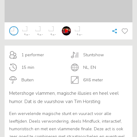
1 performer
Stuntshow
15 min
NL, EN
Buiten
6X6 meter
Metershoge vlammen, magische illusies en heel veel
humor. Dat is de vuurshow van Tim Horsting
Een wervelende magische stunt en vuuract voor alle
leeftijden. Deels verwondering, deels Mindfuck, interactief,
humoristisch en met een vlammende finale. Deze act is ook
zeer goed te combineren met straatgoochelen en eventueel