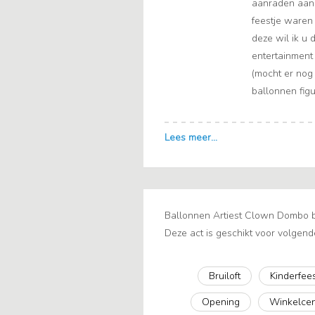
aanraden aan 
feestje waren
deze wil ik u
entertainment
(mocht er nog
ballonnen fig
Ballonnen Artiest Clown Dombo bo
Deze act is geschikt voor volgend
Bruiloft
Kinderfee
Opening
Winkelcen