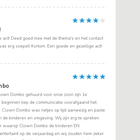
!
e act! Deed goed mee met de thema's en het contact
as erg soepel! Kortom: Een goede en gezellige act!
mbo
lown Dombo gehuurd voor onze zoon zijn 1e
e beginnen liep de communicatie voorafgaand het
l. Clown Dombo was netjes op tijd aanwezig en paste
n de kinderen en omgeving. Wij zijn erg te spreken
er waarop Clown Dombo de kinderen EN
ntertaint op de verjaardag en wij zouden hem zeker