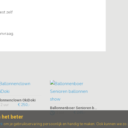
est zelf
aanvraag.
llonnenclown OkiDoki
2 uur
€ 250,-
Ballonnenboer Senioren ballonnen show
1 uur
€ 245,-
 het beter
es
om je gebruikservaring persoonlijk en handig te maken. Ook kunnen we zo