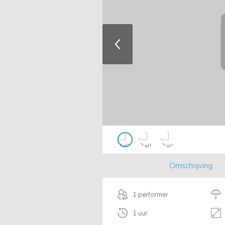
Omschrijving
1 performer
1 uur