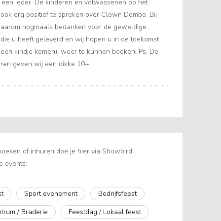
een ieder. De kinderen en volwassenen op het
 ook erg positief te spreken over Clown Dombo. Bij
 daarom nogmaals bedanken voor de geweldige
 die u heeft geleverd en wij hopen u in de toekomst
 een kindje komen), weer te kunnen boeken! Ps. De
uren geven wij een dikke 10+!
eken of inhuren doe je hier via Showbird.
e events:
st
Sport evenement
Bedrijfsfeest
trum / Braderie
Feestdag / Lokaal feest