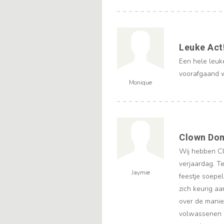
Leuke Act
Een hele leuk
voorafgaand w
Monique
Clown Do
Wij hebben C
verjaardag. T
Jaymie
feestje soepe
zich keurig aa
over de mani
volwassenen e