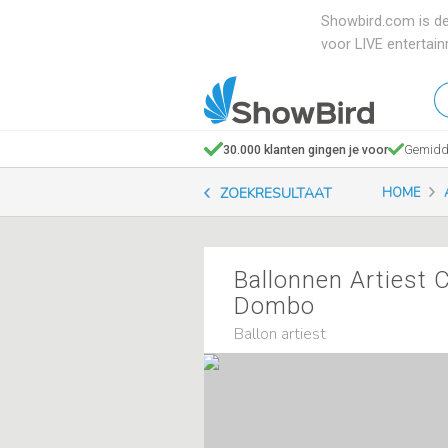
Showbird.com is de
voor LIVE entertai
W
en
zo
30.000 klanten gingen je voor
Gemidde
je
ZOEKRESULTAAT
HOME
Ballonnen Artiest 
Dombo
Ballon artiest