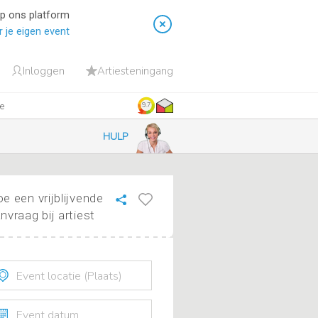
op ons platform
 je eigen event
Inloggen
Artiesteningang
ie
9.7
HULP
e een vrijblijvende
nvraag bij artiest