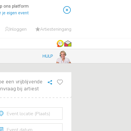
op ons platform
 je eigen event
Inloggen
Artiesteningang
9.7
HULP
e een vrijblijvende
nvraag bij artiest