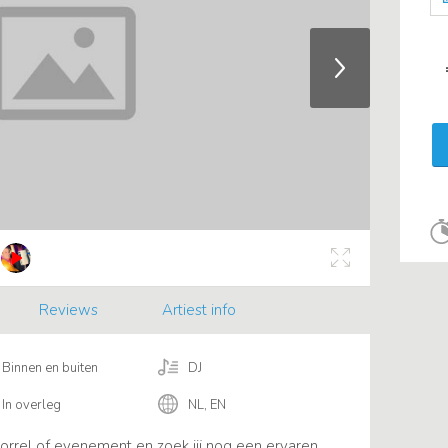
Reviews
Artiest info
Binnen en buiten
DJ
In overleg
NL, EN
 borrel of evenement en zoek jij nog een ervaren