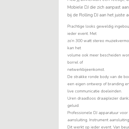
Mobiele DJ die zich aanpast aan 
bij de Rolling DJ aan het juiste
Prachtige looks geweldig ingebou
ieder event. Met
zo’n 300 watt stereo muziekvermo
kan het
volume ook meer bescheiden worde
borrel of
netwerkbijeenkomst.
De strakke ronde body van de bo
een eigen ontwerp of branding en
live communicatie doeleinden.
Uren draadloos draaiplezier dankzi
geluid.
Professionele DJ apparatuur voor 
aansluiting. Instrument aansluitin
Dit werkt op ieder event. Van beu