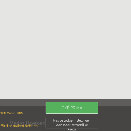
OKÉ PRIMA
 zien waar ons
Pas de cookie-instellingen
Veilig Boeken
aan naar persoonlijke
wBird te maken hebben.
keuze