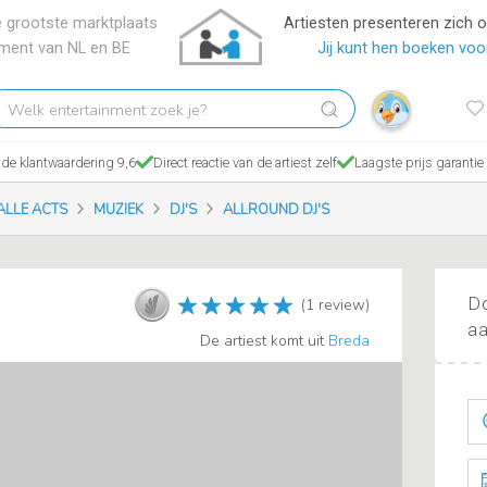
 grootste marktplaats
Artiesten presenteren zich 
nment van NL en BE
Jij kunt hen boeken voor
elk
tertainment
ek
de klantwaardering 9,6
Direct reactie van de artiest zelf
Laagste prijs garantie
?
ALLE ACTS
MUZIEK
DJ'S
ALLROUND DJ'S
Do
(1 review)
aa
De artiest komt uit
Breda