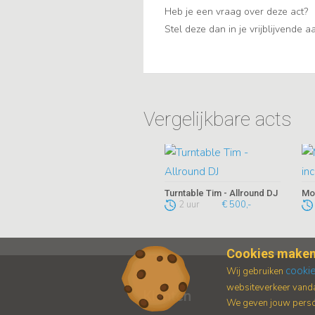
Heb je een vraag over deze act?
Stel deze dan in je vrijblijvende 
Vergelijkbare acts
Turntable Tim - Allround DJ
2 uur
€ 500,-
Cookies maken
cooki
Wij gebruiken
websiteverkeer vanda
Klanten
We geven jouw persoo