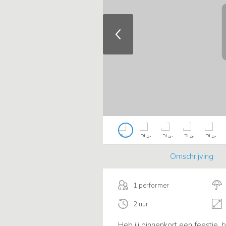
Omschrijving
1 performer
2 uur
Heb jij binnenkort een feestje,