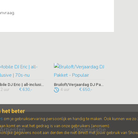
aanvraag.
Mobile DJ Eric | all-inclusive | 70s-nu
Bruiloft/Verjaardag DJ Pakket - Populair
2 uur
€ 630,-
4 uur
€ 650,-
 het beter
es
om je gebruikservaring persoonlijk en handig te maken. Ook kunnen we zo
an komt en wat het gedrag is van onze gebruikers (anoniem).
Artiesten
Organisatie
nlijke gegevens nooit aan derden die niet direct met jouw gebruik van Sho