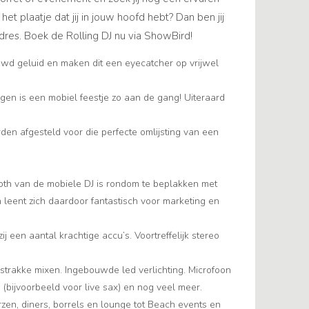
het plaatje dat jij in jouw hoofd hebt? Dan ben jij
 adres. Boek de Rolling DJ nu via ShowBird!
wd geluid en maken dit een eyecatcher op vrijwel
gen is een mobiel feestje zo aan de gang! Uiteraard
n afgesteld voor die perfecte omlijsting van een
oth van de mobiele DJ is rondom te beplakken met
 leent zich daardoor fantastisch voor marketing en
j een aantal krachtige accu’s. Voortreffelijk stereo
strakke mixen. Ingebouwde led verlichting. Microfoon
g (bijvoorbeeld voor live sax) en nog veel meer.
rzen, diners, borrels en lounge tot Beach events en