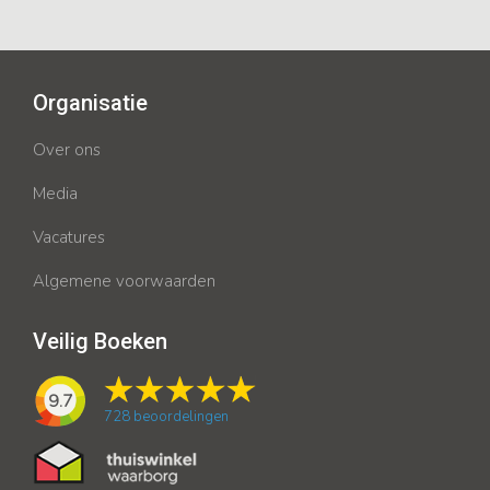
Organisatie
Over ons
Media
Vacatures
Algemene voorwaarden
Veilig Boeken
9.7
728
beoordelingen